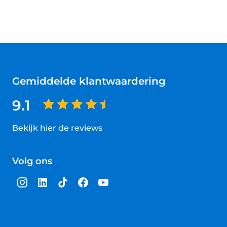
Gemiddelde klantwaardering
9.1
Bekijk hier de reviews
4.5
van
Volg ons
5
sterren