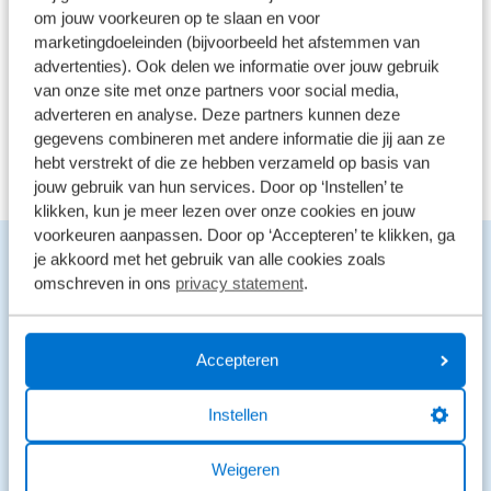
41 reviews
om jouw voorkeuren op te slaan en voor
2
marketingdoeleinden (bijvoorbeeld het afstemmen van
26 reviews
1
advertenties). Ook delen we informatie over jouw gebruik
van onze site met onze partners voor social media,
Bekijk alle reviews
adverteren en analyse. Deze partners kunnen deze
gegevens combineren met andere informatie die jij aan ze
hebt verstrekt of die ze hebben verzameld op basis van
jouw gebruik van hun services. Door op ‘Instellen’ te
klikken, kun je meer lezen over onze cookies en jouw
voorkeuren aanpassen. Door op ‘Accepteren’ te klikken, ga
Benieuwd naar de mogelijkheden?
je akkoord met het gebruik van alle cookies zoals
We staan voor je klaar en helpen graag.
omschreven in ons
privacy statement
.
Stuur een bericht
Accepteren
Stuur een WhatsApp
Instellen
0546 - 861 807
Weigeren
Gesloten
Opent vandaag om 09:00