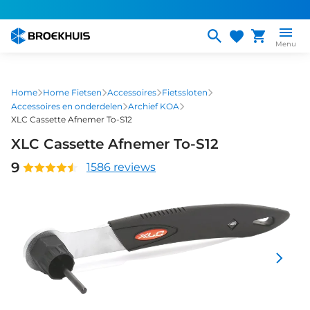
Overslaan
en
naar
Menu
de
inhoud
gaan
Home
Home Fietsen
Accessoires
Fietssloten
Accessoires en onderdelen
Archief KOA
XLC Cassette Afnemer To-S12
XLC Cassette Afnemer To-S12
9
1586 reviews