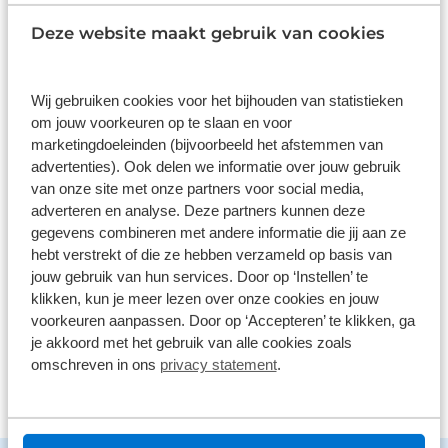
Wat klanten over ons zeggen
Deze website maakt gebruik van cookies
9,0
1578 reviews
Wij gebruiken cookies voor het bijhouden van statistieken
om jouw voorkeuren op te slaan en voor
marketingdoeleinden (bijvoorbeeld het afstemmen van
1161 reviews
5
advertenties). Ook delen we informatie over jouw gebruik
289 reviews
4
van onze site met onze partners voor social media,
adverteren en analyse. Deze partners kunnen deze
61 reviews
3
gegevens combineren met andere informatie die jij aan ze
41 reviews
2
hebt verstrekt of die ze hebben verzameld op basis van
jouw gebruik van hun services. Door op ‘Instellen’ te
26 reviews
1
klikken, kun je meer lezen over onze cookies en jouw
voorkeuren aanpassen. Door op ‘Accepteren’ te klikken, ga
Bekijk alle reviews
je akkoord met het gebruik van alle cookies zoals
omschreven in ons
privacy statement
.