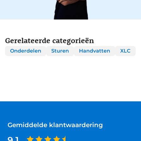
Gerelateerde categorieën
Onderdelen
Sturen
Handvatten
XLC
Gemiddelde klantwaardering
9.1