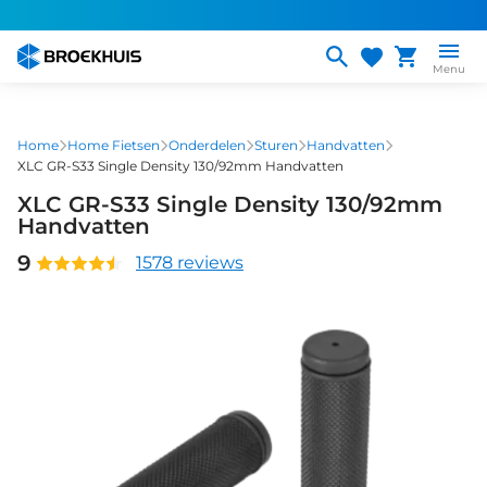
Overslaan
en
naar
Menu
de
inhoud
gaan
Home
Home Fietsen
Onderdelen
Sturen
Handvatten
XLC GR-S33 Single Density 130/92mm Handvatten
XLC GR-S33 Single Density 130/92mm
Handvatten
9
1578 reviews