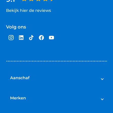
Bekijk hier de reviews
4.5
van
Volg ons
5
sterren
Aanschaf
Elektrische fietsen
Speed pedelecs
Merken
Racefietsen
Cube