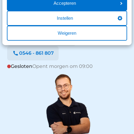
Accepteren
Benieuwd naar de mogelijkheden?
We staan voor je klaar en helpen graag.
Instellen
Stuur een bericht
Weigeren
Stuur een WhatsApp
0546 - 861 807
Gesloten
Opent morgen om 09:00