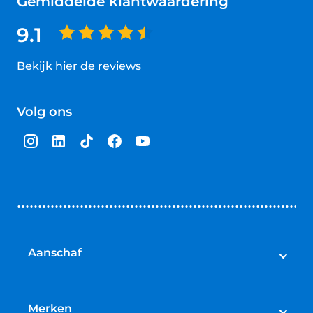
Gemiddelde klantwaardering
9.1
Bekijk hier de reviews
4.5
van
Volg ons
5
sterren
Aanschaf
Elektrische fietsen
Speed pedelecs
Merken