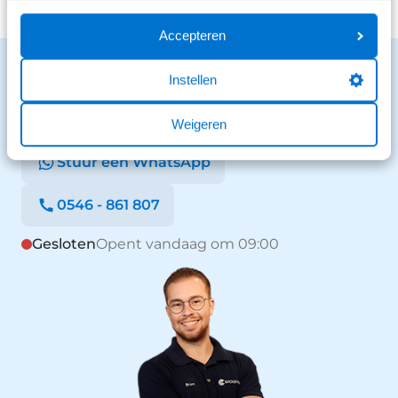
Accepteren
Benieuwd naar de mogelijkheden?
Instellen
We staan voor je klaar en helpen graag.
Stuur een bericht
Weigeren
Stuur een WhatsApp
0546 - 861 807
Gesloten
Opent vandaag om 09:00