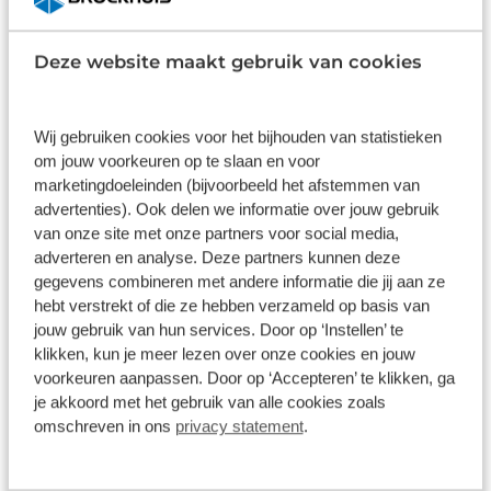
Wat klanten over ons zeggen
Deze website maakt gebruik van cookies
9,0
Wij gebruiken cookies voor het bijhouden van statistieken
1586 reviews
om jouw voorkeuren op te slaan en voor
marketingdoeleinden (bijvoorbeeld het afstemmen van
advertenties). Ook delen we informatie over jouw gebruik
1168 reviews
5
van onze site met onze partners voor social media,
290 reviews
4
adverteren en analyse. Deze partners kunnen deze
gegevens combineren met andere informatie die jij aan ze
61 reviews
3
hebt verstrekt of die ze hebben verzameld op basis van
jouw gebruik van hun services. Door op ‘Instellen’ te
41 reviews
2
klikken, kun je meer lezen over onze cookies en jouw
26 reviews
1
voorkeuren aanpassen. Door op ‘Accepteren’ te klikken, ga
je akkoord met het gebruik van alle cookies zoals
omschreven in ons
privacy statement
.
Bekijk alle reviews