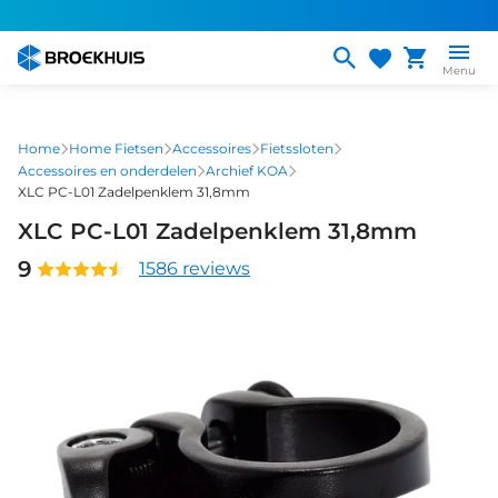
Overslaan
en
naar
Menu
de
inhoud
gaan
Home
Home Fietsen
Accessoires
Fietssloten
Accessoires en onderdelen
Archief KOA
XLC PC-L01 Zadelpenklem 31,8mm
XLC PC-L01 Zadelpenklem 31,8mm
9
1586 reviews