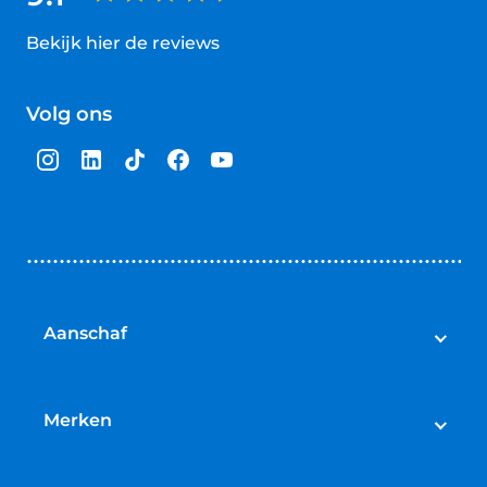
Bekijk hier de reviews
4.5
van
Volg ons
5
sterren
Aanschaf
Elektrische fietsen
Speed pedelecs
Merken
Racefietsen
Cube