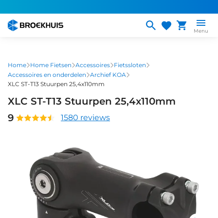
Overslaan
en
naar
Menu
de
inhoud
gaan
Home
Home Fietsen
Accessoires
Fietssloten
Accessoires en onderdelen
Archief KOA
XLC ST-T13 Stuurpen 25,4x110mm
XLC ST-T13 Stuurpen 25,4x110mm
9
1580 reviews