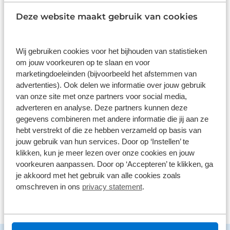
Wat klanten over ons zeggen
Deze website maakt gebruik van cookies
9,0
1580 reviews
Wij gebruiken cookies voor het bijhouden van statistieken
om jouw voorkeuren op te slaan en voor
1163 reviews
5
marketingdoeleinden (bijvoorbeeld het afstemmen van
advertenties). Ook delen we informatie over jouw gebruik
289 reviews
4
van onze site met onze partners voor social media,
adverteren en analyse. Deze partners kunnen deze
61 reviews
3
gegevens combineren met andere informatie die jij aan ze
41 reviews
2
hebt verstrekt of die ze hebben verzameld op basis van
jouw gebruik van hun services. Door op ‘Instellen’ te
26 reviews
1
klikken, kun je meer lezen over onze cookies en jouw
voorkeuren aanpassen. Door op ‘Accepteren’ te klikken, ga
Bekijk alle reviews
je akkoord met het gebruik van alle cookies zoals
omschreven in ons
privacy statement
.