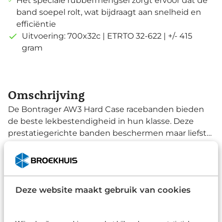
Het speciale rubbermengsel zorgt ervoor dat de
band soepel rolt, wat bijdraagt aan snelheid en
efficiëntie
Uitvoering: 700x32c | ETRTO 32-622 | +/- 415
gram
Omschrijving
De Bontrager AW3 Hard Case racebanden bieden
de beste lekbestendigheid in hun klasse. Deze
prestatiegerichte banden beschermen maar liefst
78% beter tegen lekrijden dan hun voorgangers. Ze
Lees de omschrijving
hebben een duurzaam loopvlak en de juiste grip
voor snelle ritten op elke verharde ondergrond,
waardoor ze meer fietsplezier en minder lekke
Specificaties
Deze website maakt gebruik van cookies
banden garanderen. De Hard-Case constructie
Merk
omvat een lichtgewicht aramide/nylon-laag onder
het loopvlak en een extra nylon-laag die van
Bontrager