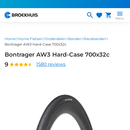
Overslaan
en
naar
Menu
de
inhoud
gaan
Home
Home Fietsen
Onderdelen
Banden
Racebanden
Bontrager AW3 Hard-Case 700x32c
Bontrager AW3 Hard-Case 700x32c
9
1580 reviews