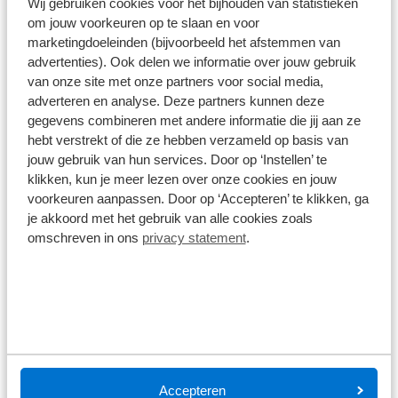
Wij gebruiken cookies voor het bijhouden van statistieken
hieldraad tot hieldraad loopt voor nog meer
om jouw voorkeuren op te slaan en voor
Type
duurzaamheid en bescherming. De AW3-banden
marketingdoeleinden (bijvoorbeeld het afstemmen van
Racebanden
worden vervaardigd uit TR-Endure, een speciaal
advertenties). Ook delen we informatie over jouw gebruik
rubbermengsel dat zorgt voor een hoge
van onze site met onze partners voor social media,
Alle specificaties
duurzaamheid en een lage rolweerstand op
adverteren en analyse. Deze partners kunnen deze
verharde ondergrond. Dit draagt bij aan de lange
gegevens combineren met andere informatie die jij aan ze
Disclaimer
levensduur van de band. Het soepel rollende
hebt verstrekt of die ze hebben verzameld op basis van
De specificaties en onderdelen zijn gegeven op basis van aanlevering
van de leverancier. Op basis van beschikbaarheid of wijzigingen bij de
jouw gebruik van hun services. Door op ‘Instellen’ te
loopvlak is voorzien van lichte profielgroeven, wat
leverancier kunnen specificaties afwijken.
klikken, kun je meer lezen over onze cookies en jouw
zorgt voor betrouwbare tractie en een vertrouwd
voorkeuren aanpassen. Door op ‘Accepteren’ te klikken, ga
rijgevoel onder alle weersomstandigheden, zowel in
je akkoord met het gebruik van alle cookies zoals
de zon als in de regen. Een versterkte slijtrand
omschreven in ons
privacy statement
.
beschermt bovendien de zijwanden en de
Wat klanten over ons zeggen
hieldraad, wat de duurzaamheid van de band
verder vergroot.
9,0
1580 reviews
Accepteren
1163 reviews
5