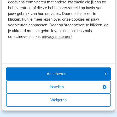
gegevens combineren met andere informatie die jij aan ze
hebt verstrekt of die ze hebben verzameld op basis van
9,0
jouw gebruik van hun services. Door op ‘Instellen’ te
klikken, kun je meer lezen over onze cookies en jouw
1586 reviews
voorkeuren aanpassen. Door op ‘Accepteren’ te klikken, ga
je akkoord met het gebruik van alle cookies zoals
1168 reviews
5
omschreven in ons
privacy statement
.
290 reviews
4
61 reviews
3
41 reviews
2
26 reviews
1
Accepteren
Bekijk alle reviews
Instellen
Weigeren