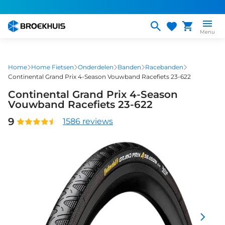
Overslaan
en
naar
Menu
de
inhoud
gaan
Home
Home Fietsen
Onderdelen
Banden
Racebanden
Continental Grand Prix 4-Season Vouwband Racefiets 23-622
Continental Grand Prix 4-Season
Vouwband Racefiets 23-622
9
1586 reviews