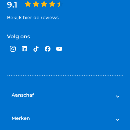
9.1
Bekijk hier de reviews
4.5
van
Volg ons
5
sterren
Aanschaf
Elektrische fietsen
Speed pedelecs
Merken
Racefietsen