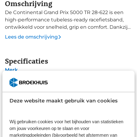
Omschrijving
De Continental Grand Prix 5000 TR 28-622 is een
high-performance tubeless-ready racefietsband,
ontwikkeld voor snelheid, grip en comfort. Dankzij
het geavanceerde Black Chili Compound biedt de
Lees de omschrijving
band uitstekende rolweerstand en maximale grip
in bochten, terwijl de Vectran Breaker bescherming
biedt tegen lekrijden. De band is ideaal voor zowel
Specificaties
trainingen als wedstrijden en is geschikt voor
Merk
tubeless-setup of traditionele clincher montage. Dit
product wordt geleverd in een OEM-verpakking
Continental
(Original Equipment Manufacturer), wat betekent
Type
dat het geen luxe retailverpakking bevat, maar
Racebanden
Deze website maakt gebruik van cookies
volledig functioneel en geschikt voor direct
gebruik. Perfect voor lange ritten, training en
Alle specificaties
wedstrijden.
Wij gebruiken cookies voor het bijhouden van statistieken
Disclaimer
om jouw voorkeuren op te slaan en voor
De specificaties en onderdelen zijn gegeven op basis van aanlevering
marketingdoeleinden (bijvoorbeeld het afstemmen van
van de leverancier. Op basis van beschikbaarheid of wijzigingen bij de