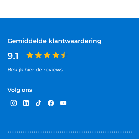
Gemiddelde klantwaardering
9.1
Bekijk hier de reviews
4.5
van
Volg ons
5
sterren