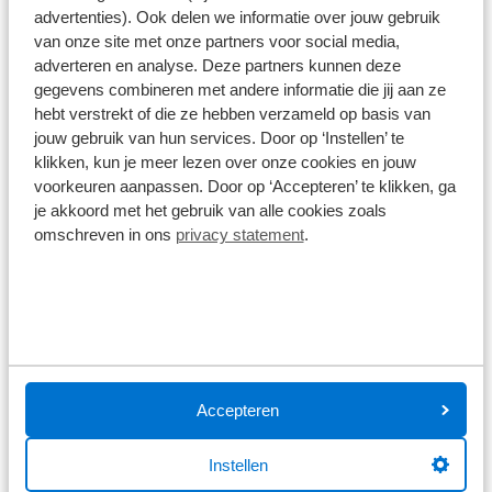
advertenties). Ook delen we informatie over jouw gebruik
leverancier kunnen specificaties afwijken.
van onze site met onze partners voor social media,
adverteren en analyse. Deze partners kunnen deze
gegevens combineren met andere informatie die jij aan ze
hebt verstrekt of die ze hebben verzameld op basis van
Wat klanten over ons zeggen
jouw gebruik van hun services. Door op ‘Instellen’ te
klikken, kun je meer lezen over onze cookies en jouw
9,0
voorkeuren aanpassen. Door op ‘Accepteren’ te klikken, ga
je akkoord met het gebruik van alle cookies zoals
1586 reviews
omschreven in ons
privacy statement
.
1168 reviews
5
290 reviews
4
61 reviews
3
41 reviews
2
Accepteren
26 reviews
1
Instellen