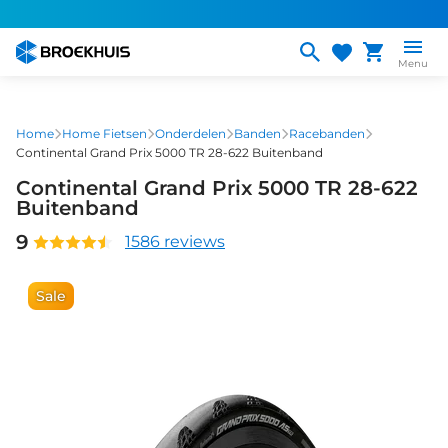
Overslaan
en
naar
Menu
de
inhoud
gaan
Home
Home Fietsen
Onderdelen
Banden
Racebanden
Continental Grand Prix 5000 TR 28-622 Buitenband
Continental Grand Prix 5000 TR 28-622
Buitenband
9
1586 reviews
Sale