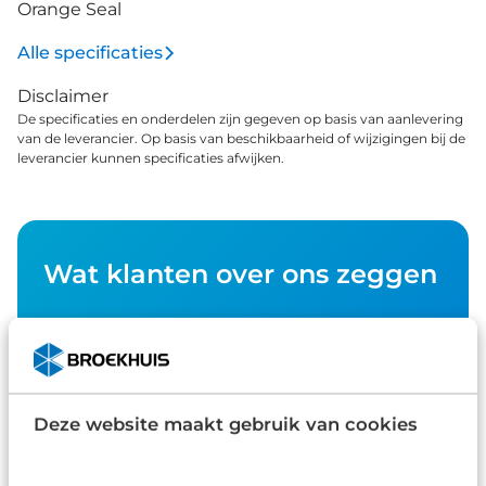
Orange Seal
Alle specificaties
Disclaimer
De specificaties en onderdelen zijn gegeven op basis van aanlevering
van de leverancier. Op basis van beschikbaarheid of wijzigingen bij de
leverancier kunnen specificaties afwijken.
Wat klanten over ons zeggen
9,0
1580 reviews
Deze website maakt gebruik van cookies
1163 reviews
5
289 reviews
4