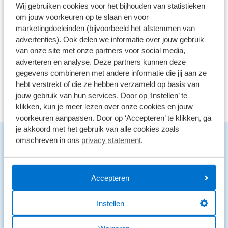
Wij gebruiken cookies voor het bijhouden van statistieken
61 reviews
3
om jouw voorkeuren op te slaan en voor
41 reviews
2
marketingdoeleinden (bijvoorbeeld het afstemmen van
advertenties). Ook delen we informatie over jouw gebruik
26 reviews
1
van onze site met onze partners voor social media,
adverteren en analyse. Deze partners kunnen deze
Bekijk alle reviews
gegevens combineren met andere informatie die jij aan ze
hebt verstrekt of die ze hebben verzameld op basis van
jouw gebruik van hun services. Door op ‘Instellen’ te
klikken, kun je meer lezen over onze cookies en jouw
voorkeuren aanpassen. Door op ‘Accepteren’ te klikken, ga
je akkoord met het gebruik van alle cookies zoals
Benieuwd naar de mogelijkheden?
omschreven in ons
privacy statement
.
We staan voor je klaar en helpen graag.
Stuur een bericht
Accepteren
Stuur een WhatsApp
Instellen
0546 - 861 807