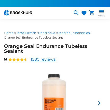
Overslaan
en
naar
Menu
de
inhoud
gaan
Home
Home Fietsen
Onderhoud
Onderhoudsmiddelen
Orange Seal Endurance Tubeless Sealant
Orange Seal Endurance Tubeless
Sealant
9
1580 reviews