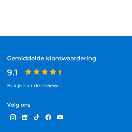
Gemiddelde klantwaardering
9.1
Bekijk hier de reviews
4.5
van
Volg ons
5
sterren