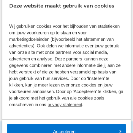
9,0
Deze website maakt gebruik van cookies
1586 reviews
Wij gebruiken cookies voor het bijhouden van statistieken
om jouw voorkeuren op te slaan en voor
1168 reviews
5
marketingdoeleinden (bijvoorbeeld het afstemmen van
290 reviews
4
advertenties). Ook delen we informatie over jouw gebruik
van onze site met onze partners voor social media,
61 reviews
3
adverteren en analyse. Deze partners kunnen deze
gegevens combineren met andere informatie die jij aan ze
41 reviews
2
hebt verstrekt of die ze hebben verzameld op basis van
26 reviews
1
jouw gebruik van hun services. Door op ‘Instellen’ te
klikken, kun je meer lezen over onze cookies en jouw
voorkeuren aanpassen. Door op ‘Accepteren’ te klikken, ga
Bekijk alle reviews
je akkoord met het gebruik van alle cookies zoals
omschreven in ons
privacy statement
.
Benieuwd naar de mogelijkheden?
Accepteren