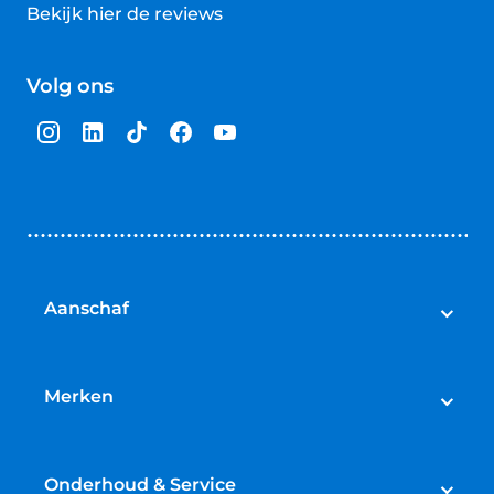
Bekijk hier de reviews
4.5
van
Volg ons
5
sterren
Aanschaf
Elektrische fietsen
Speed pedelecs
Merken
Racefietsen
Cube
Mountainbikes
Gazelle
Onderhoud & Service