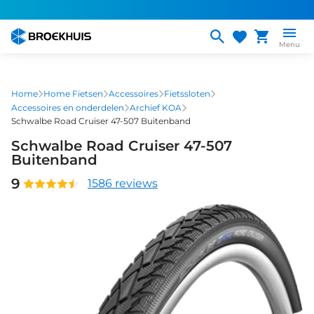
Overslaan
en
naar
Menu
de
inhoud
gaan
Home
Home Fietsen
Accessoires
Fietssloten
Accessoires en onderdelen
Archief KOA
Schwalbe Road Cruiser 47-507 Buitenband
Schwalbe Road Cruiser 47-507
Buitenband
9
1586 reviews