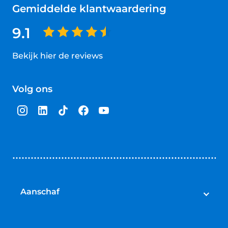
Gemiddelde klantwaardering
9.1
Bekijk hier de reviews
4.5
van
Volg ons
5
sterren
Aanschaf
Elektrische fietsen