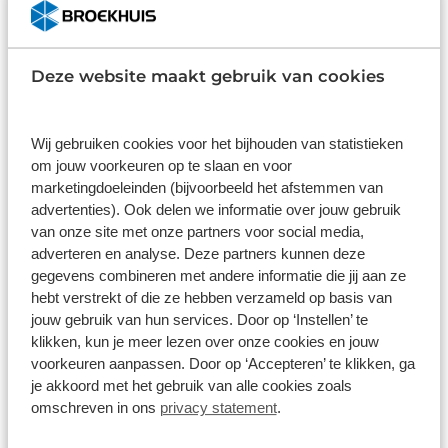
Wat klanten over ons zeggen
Deze website maakt gebruik van cookies
9,0
1586 reviews
Wij gebruiken cookies voor het bijhouden van statistieken
om jouw voorkeuren op te slaan en voor
1168 reviews
5
marketingdoeleinden (bijvoorbeeld het afstemmen van
advertenties). Ook delen we informatie over jouw gebruik
290 reviews
4
van onze site met onze partners voor social media,
61 reviews
3
adverteren en analyse. Deze partners kunnen deze
gegevens combineren met andere informatie die jij aan ze
41 reviews
2
hebt verstrekt of die ze hebben verzameld op basis van
jouw gebruik van hun services. Door op ‘Instellen’ te
26 reviews
1
klikken, kun je meer lezen over onze cookies en jouw
voorkeuren aanpassen. Door op ‘Accepteren’ te klikken, ga
Bekijk alle reviews
je akkoord met het gebruik van alle cookies zoals
omschreven in ons
privacy statement
.