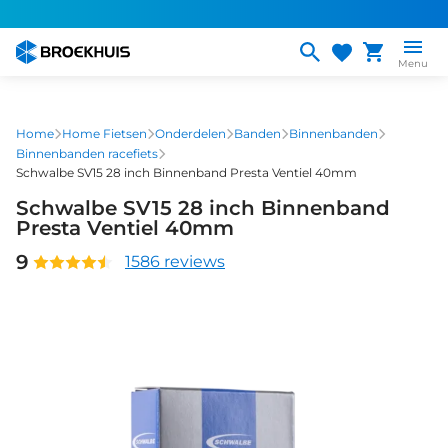
Overslaan
en
naar
Menu
de
inhoud
gaan
Home
Home Fietsen
Onderdelen
Banden
Binnenbanden
Binnenbanden racefiets
Schwalbe SV15 28 inch Binnenband Presta Ventiel 40mm
Schwalbe SV15 28 inch Binnenband
Presta Ventiel 40mm
9
1586 reviews