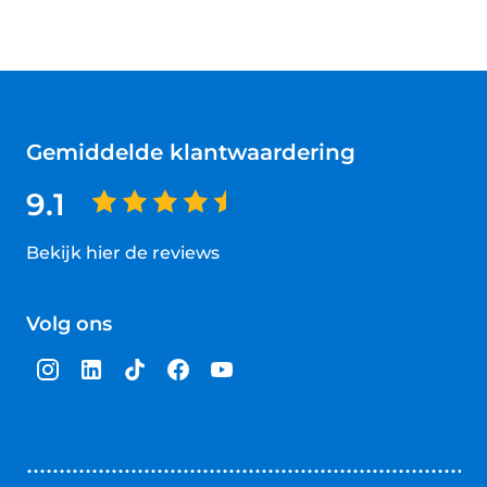
Gemiddelde klantwaardering
9.1
Bekijk hier de reviews
4.5
van
Volg ons
5
sterren