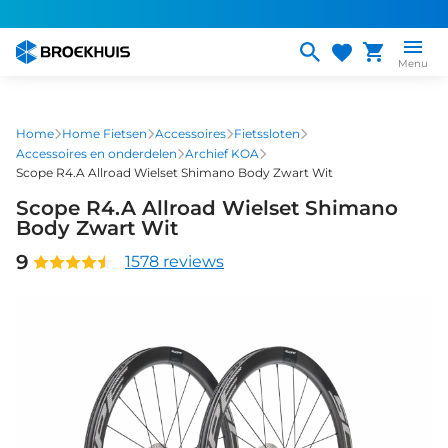
Overslaan
en
naar
Menu
de
inhoud
gaan
Home
Home Fietsen
Accessoires
Fietssloten
Accessoires en onderdelen
Archief KOA
Scope R4.A Allroad Wielset Shimano Body Zwart Wit
Scope R4.A Allroad Wielset Shimano
Body Zwart Wit
9
1578 reviews