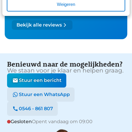
maximaal rijdersgewicht, wat de robuustheid
Weigeren
onderstreept.
26 reviews
1
Bekijk alle reviews
Benieuwd naar de mogelijkheden?
We staan voor je klaar en helpen graag.
Stuur een bericht
Stuur een WhatsApp
0546 - 861 807
Gesloten
Opent vandaag om 09:00