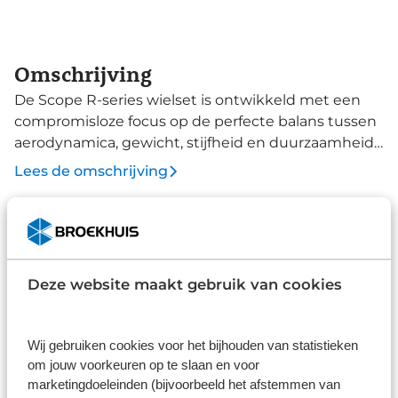
Omschrijving
De Scope R-series wielset is ontwikkeld met een
compromisloze focus op de perfecte balans tussen
aerodynamica, gewicht, stijfheid en duurzaamheid.
Elk detail is in eigen huis ontworpen en
Lees de omschrijving
geoptimaliseerd. Met de innovatieve Algorithm
Enhanced Aerodynamics (AEA) technologie is het
velgprofiel tot in de puntjes berekend om de
Specificaties
luchtweerstand te minimaliseren. Dit maakt de R-
Merk
series een topkeuze voor zowel snelle road aero
Deze website maakt gebruik van cookies
bikes als de meer prestatiegerichte gravelfietsen.
Scope
Deze wielen blinken uit in lichtgewicht design en
Type
duurzaamheid. Dankzij de Local Reinforcement
Wij gebruiken cookies voor het bijhouden van statistieken
Racewielen
carbon technologie worden extra carbonlagen
om jouw voorkeuren op te slaan en voor
alleen rond de spaakgaten aan de binnenzijde van
marketingdoeleinden (bijvoorbeeld het afstemmen van
Alle specificaties