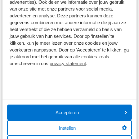
de velg aangebracht. Dit resulteert in een
advertenties). Ook delen we informatie over jouw gebruik
significant lager gewicht (totaal 1583 gram) zonder
van onze site met onze partners voor social media,
Disclaimer
in te leveren op sterkte en stijfheid. De naven zijn
adverteren en analyse. Deze partners kunnen deze
De specificaties en onderdelen zijn gegeven op basis van aanlevering
van de leverancier. Op basis van beschikbaarheid of wijzigingen bij de
voorzien van het Diamond Ratchet System, wat
gegevens combineren met andere informatie die jij aan ze
leverancier kunnen specificaties afwijken.
hebt verstrekt of die ze hebben verzameld op basis van
zorgt voor directe krachtoverbrenging, verbeterde
jouw gebruik van hun services. Door op ‘Instellen’ te
duurzaamheid en een aanzienlijke
klikken, kun je meer lezen over onze cookies en jouw
gewichtsreductie. Het unieke Scope Tubeless
voorkeuren aanpassen. Door op ‘Accepteren’ te klikken, ga
System garandeert daarnaast een eenvoudige
je akkoord met het gebruik van alle cookies zoals
Wat klanten over ons zeggen
montage, directe oppompen en langdurige druk
omschreven in ons
privacy statement
.
van (tubeless) banden. De Scope R4.A wielset heeft
9,0
een velghoogte van 45 mm en een externe
breedte van 30 mm, met een interne breedte van
1578 reviews
23 mm. Dit maakt de wielen optimaal voor
wegbanden van 28-32 mm en gravelbanden tot wel
57 mm. Ze zijn uiteraard tubeless ready en voorzien
1161 reviews
5
van een hooked velgbed. De R4.A maakt gebruik
Accepteren
289 reviews
4
van SAPIM CX-SPRINT spaken (21 voor, 24 achter)
en Scope R-series naven met robuuste lagers en
61 reviews
3
Instellen
een Centerlock rem-interface. Er geldt geen
41 reviews
2