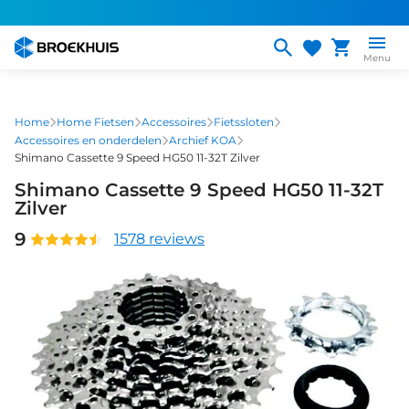
Overslaan
en
naar
Menu
de
inhoud
gaan
Home
Home Fietsen
Accessoires
Fietssloten
Accessoires en onderdelen
Archief KOA
Shimano Cassette 9 Speed HG50 11-32T Zilver
Shimano Cassette 9 Speed HG50 11-32T
Zilver
9
1578 reviews