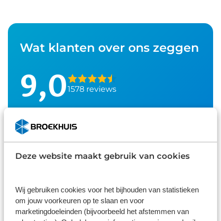
Wat klanten over ons zeggen
9,0
1578 reviews
1161 reviews
5
289 reviews
4
61 reviews
3
Deze website maakt gebruik van cookies
41 reviews
2
26 reviews
1
Wij gebruiken cookies voor het bijhouden van statistieken
om jouw voorkeuren op te slaan en voor
marketingdoeleinden (bijvoorbeeld het afstemmen van
Bekijk alle reviews