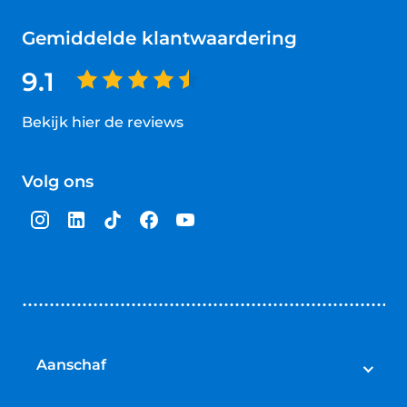
Gemiddelde klantwaardering
9.1
Bekijk hier de reviews
4.5
van
Volg ons
5
sterren
Aanschaf