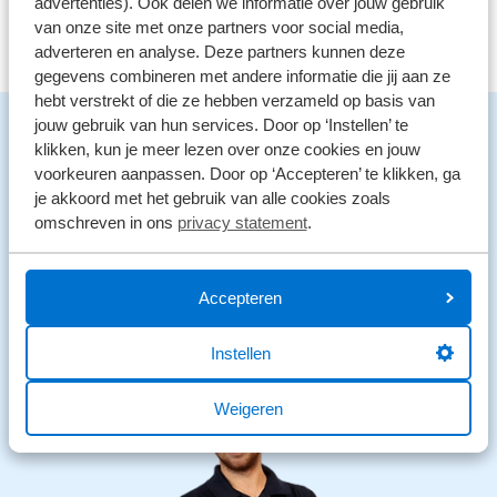
advertenties). Ook delen we informatie over jouw gebruik
van onze site met onze partners voor social media,
adverteren en analyse. Deze partners kunnen deze
gegevens combineren met andere informatie die jij aan ze
hebt verstrekt of die ze hebben verzameld op basis van
Benieuwd naar de mogelijkheden?
jouw gebruik van hun services. Door op ‘Instellen’ te
klikken, kun je meer lezen over onze cookies en jouw
We staan voor je klaar en helpen graag.
voorkeuren aanpassen. Door op ‘Accepteren’ te klikken, ga
Stuur een bericht
je akkoord met het gebruik van alle cookies zoals
omschreven in ons
privacy statement
.
Stuur een WhatsApp
Accepteren
0546 - 861 807
Open
Vandaag open tot 20:00
Instellen
Weigeren