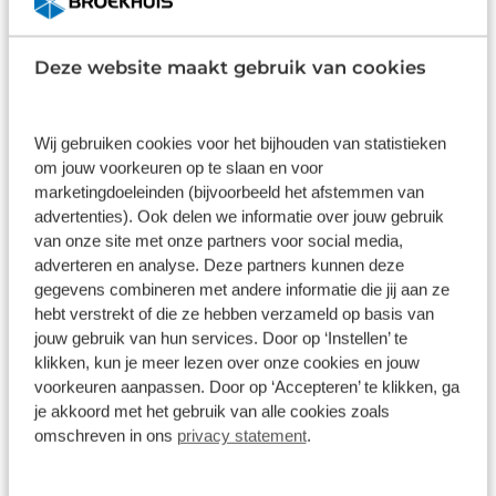
Wat klanten over ons zeggen
Deze website maakt gebruik van cookies
9,0
1578 reviews
Wij gebruiken cookies voor het bijhouden van statistieken
om jouw voorkeuren op te slaan en voor
marketingdoeleinden (bijvoorbeeld het afstemmen van
1161 reviews
5
advertenties). Ook delen we informatie over jouw gebruik
289 reviews
4
van onze site met onze partners voor social media,
adverteren en analyse. Deze partners kunnen deze
61 reviews
3
gegevens combineren met andere informatie die jij aan ze
hebt verstrekt of die ze hebben verzameld op basis van
41 reviews
2
jouw gebruik van hun services. Door op ‘Instellen’ te
26 reviews
1
klikken, kun je meer lezen over onze cookies en jouw
voorkeuren aanpassen. Door op ‘Accepteren’ te klikken, ga
je akkoord met het gebruik van alle cookies zoals
Bekijk alle reviews
omschreven in ons
privacy statement
.