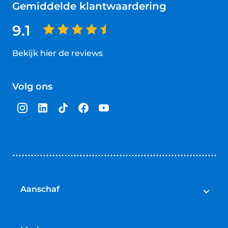
Gemiddelde klantwaardering
9.1
Bekijk hier de reviews
4.5
van
Volg ons
5
sterren
Aanschaf
Elektrische fietsen