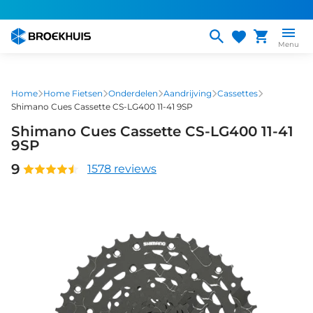
Overslaan
en
naar
Menu
de
inhoud
gaan
Home
Home Fietsen
Onderdelen
Aandrijving
Cassettes
Shimano Cues Cassette CS-LG400 11-41 9SP
Shimano Cues Cassette CS-LG400 11-41
9SP
9
1578 reviews