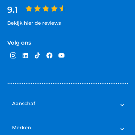
9.1
Bekijk hier de reviews
4.5
van
Volg ons
5
sterren
Aanschaf
Elektrische fietsen
Speed pedelecs
Merken