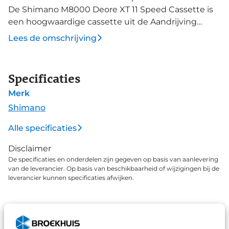
De Shimano M8000 Deore XT 11 Speed Cassette is
een hoogwaardige cassette uit de Aandrijving
familie van Shimano. Deze duurzame cassette zorgt
Lees de omschrijving
voor soepele en betrouwbare schakelingen, ideaal
voor veeleisende fietsers. Shimano Ketting CN-
HG701 11-138 De Shimano Ketting CN-HG701 11-138 is
Specificaties
een betrouwbare ketting met 138 schakels,
Merk
geschikt voor racefietsen, mountainbikes en e-
bikes. Deze duurzame ketting uit de Aandrijving
Shimano
familie biedt soepele en efficiënte schakelingen
Alle specificaties
voor optimale prestaties.
Disclaimer
De specificaties en onderdelen zijn gegeven op basis van aanlevering
van de leverancier. Op basis van beschikbaarheid of wijzigingen bij de
leverancier kunnen specificaties afwijken.