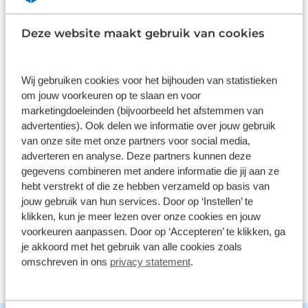
Wat klanten over ons zeggen
Deze website maakt gebruik van cookies
9,0
1578 reviews
Wij gebruiken cookies voor het bijhouden van statistieken
om jouw voorkeuren op te slaan en voor
1161 reviews
5
marketingdoeleinden (bijvoorbeeld het afstemmen van
advertenties). Ook delen we informatie over jouw gebruik
289 reviews
4
van onze site met onze partners voor social media,
61 reviews
3
adverteren en analyse. Deze partners kunnen deze
gegevens combineren met andere informatie die jij aan ze
41 reviews
2
hebt verstrekt of die ze hebben verzameld op basis van
26 reviews
1
jouw gebruik van hun services. Door op ‘Instellen’ te
klikken, kun je meer lezen over onze cookies en jouw
voorkeuren aanpassen. Door op ‘Accepteren’ te klikken, ga
Bekijk alle reviews
je akkoord met het gebruik van alle cookies zoals
omschreven in ons
privacy statement
.