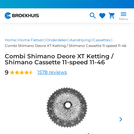
Overslaan
en
naar
Menu
de
inhoud
gaan
Home
Home Fietsen
Onderdelen
Aandrijving
Cassettes
Combi Shimano Deore XT Ketting / Shimano Cassette 11-speed 11-46
Combi Shimano Deore XT Ketting /
Shimano Cassette 11-speed 11-46
9
1578 reviews