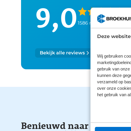
9,0
1586 reviews
Deze website
Bekijk alle reviews
Wij gebruiken coo
marketingdoeleind
gebruik van onze 
kunnen deze gegev
verzameld op basi
over onze cookies
het gebruik van a
Benieuwd naar de mogel