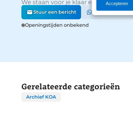
We staan voor je klaar en helpen graa
Accepteren
Stuur een bericht
Stuur een What
Openingstijden onbekend
Gerelateerde categorieën
Archief KOA