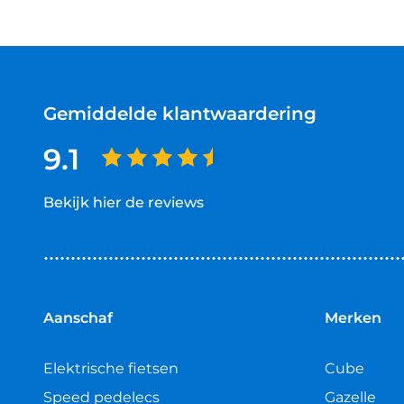
Gemiddelde klantwaardering
9.1
Bekijk hier de reviews
4.5
van
5
sterren
Aanschaf
Merken
Elektrische fietsen
Cube
Speed pedelecs
Gazelle