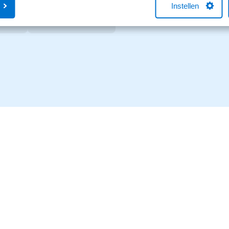
g.
Instellen
sApp
0546 - 861 807