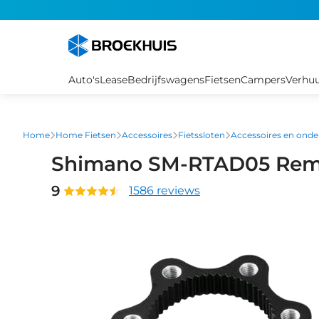
Overslaan
en
naar
de
inhoud
Auto's
Lease
Bedrijfswagens
Fietsen
Campers
Verhu
gaan
Home
Home Fietsen
Accessoires
Fietssloten
Accessoires en onde
Shimano SM-RTAD05 Rems
9
1586 reviews