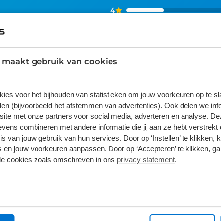
4
3
2
 maakt gebruik van cookies
1
kies voor het bijhouden van statistieken om jouw voorkeuren op te s
en (bijvoorbeeld het afstemmen van advertenties). Ook delen we inf
site met onze partners voor social media, adverteren en analyse. De
ens combineren met andere informatie die jij aan ze hebt verstrekt 
s van jouw gebruik van hun services. Door op ‘Instellen’ te klikken, 
 en jouw voorkeuren aanpassen. Door op ‘Accepteren’ te klikken, ga
lle cookies zoals omschreven in ons
privacy statement
.
ijkheden?