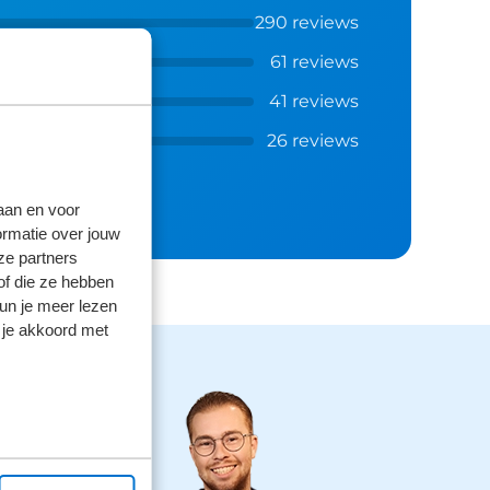
290 reviews
61 reviews
41 reviews
26 reviews
laan en voor
ormatie over jouw
ze partners
of die ze hebben
kun je meer lezen
 je akkoord met