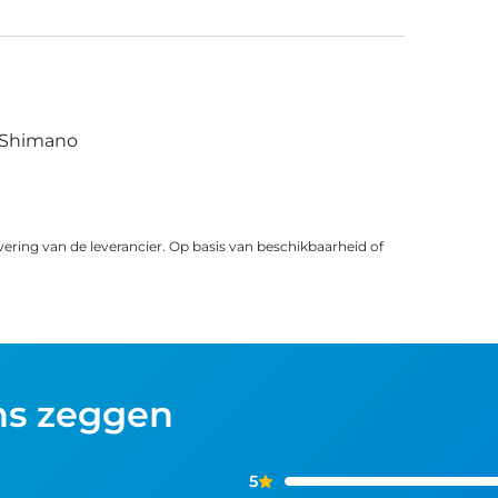
Shimano
vering van de leverancier. Op basis van beschikbaarheid of
ns zeggen
5