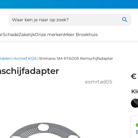
Waar ben je naar op zoek?
ur
Schade
Zakelijk
Onze merken
Meer Broekhuis
rdelen
Archief KOA
Shimano SM-RTAD05 Remschijfadapter
chijfadapter
€
esmrtad05
Kl