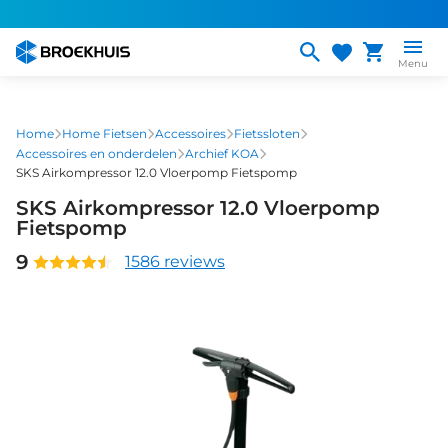
Overslaan
en
naar
Menu
de
inhoud
gaan
Home
Home Fietsen
Accessoires
Fietssloten
Accessoires en onderdelen
Archief KOA
SKS Airkompressor 12.0 Vloerpomp Fietspomp
SKS Airkompressor 12.0 Vloerpomp
Fietspomp
9
1586 reviews