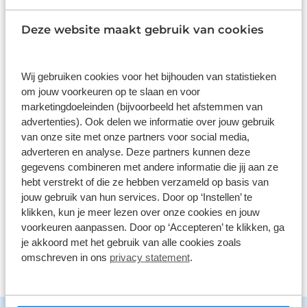
9,0
Deze website maakt gebruik van cookies
1586 reviews
Wij gebruiken cookies voor het bijhouden van statistieken
om jouw voorkeuren op te slaan en voor
1168 reviews
5
marketingdoeleinden (bijvoorbeeld het afstemmen van
290 reviews
4
advertenties). Ook delen we informatie over jouw gebruik
van onze site met onze partners voor social media,
61 reviews
3
adverteren en analyse. Deze partners kunnen deze
gegevens combineren met andere informatie die jij aan ze
41 reviews
2
hebt verstrekt of die ze hebben verzameld op basis van
26 reviews
1
jouw gebruik van hun services. Door op ‘Instellen’ te
klikken, kun je meer lezen over onze cookies en jouw
voorkeuren aanpassen. Door op ‘Accepteren’ te klikken, ga
Bekijk alle reviews
je akkoord met het gebruik van alle cookies zoals
omschreven in ons
privacy statement
.