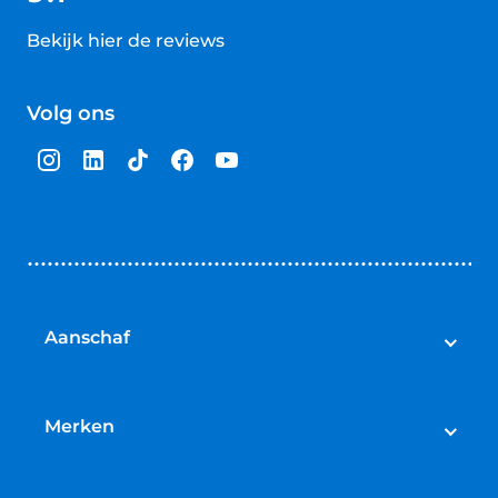
Bekijk hier de reviews
4.5
van
Volg ons
5
sterren
Aanschaf
Elektrische fietsen
Speed pedelecs
Merken
Racefietsen
Cube
Mountainbikes