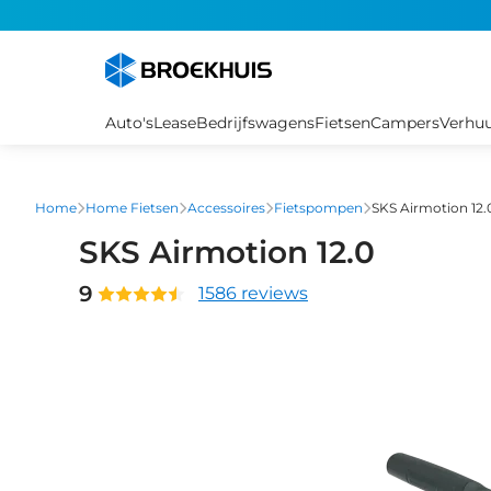
Overslaan
en
naar
de
inhoud
Auto's
Lease
Bedrijfswagens
Fietsen
Campers
Verhu
gaan
Home
Home Fietsen
Accessoires
Fietspompen
SKS Airmotion 12.
SKS Airmotion 12.0
9
1586 reviews