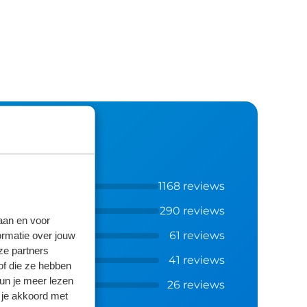
1168 reviews
290 reviews
laan en voor
ormatie over jouw
61 reviews
ze partners
41 reviews
of die ze hebben
kun je meer lezen
26 reviews
 je akkoord met