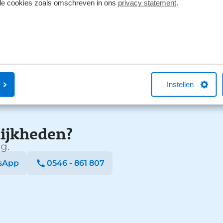
lle cookies zoals omschreven in ons
privacy statement
.
Instellen
ijkheden?
g.
sApp
0546 - 861 807