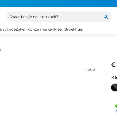
Waar ben je naar op zoek?
ur
Schade
Zakelijk
Onze merken
Meer Broekhuis
0
€
11663
Kl
Bl