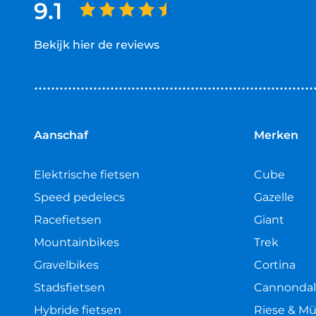
9.1
Bekijk hier de reviews
4.5
van
5
sterren
Aanschaf
Merken
Elektrische fietsen
Cube
Speed pedelecs
Gazelle
Racefietsen
Giant
Mountainbikes
Trek
Gravelbikes
Cortina
Stadsfietsen
Cannonda
Hybride fietsen
Riese & Mü