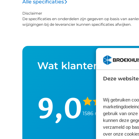
Alle specificaties
Disclaimer
De specificaties en onderdelen zijn gegeven op basis van aanle
wijzigingen bij de leverancier kunnen specificaties afwijken.
Wat klanten over o
Deze website
9,0
Wij gebruiken coo
marketingdoeleind
gebruik van onze 
1586 reviews
kunnen deze gegev
verzameld op basi
over onze cookies