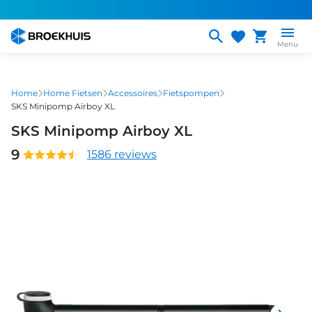
Overslaan
en
naar
Menu
de
inhoud
gaan
Home
Home Fietsen
Accessoires
Fietspompen
SKS Minipomp Airboy XL
SKS Minipomp Airboy XL
9
1586 reviews