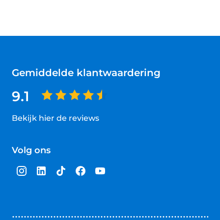
Gemiddelde klantwaardering
9.1
Bekijk hier de reviews
4.5
van
Volg ons
5
sterren