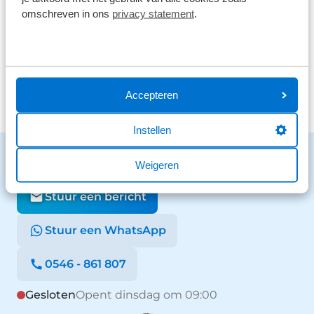
41 reviews
2
omschreven in ons
privacy statement
.
26 reviews
1
Bekijk alle reviews
Accepteren
Instellen
Benieuwd naar de mogelijkheden?
Weigeren
We staan voor je klaar en helpen graag.
Stuur een bericht
Stuur een WhatsApp
0546 - 861 807
Gesloten
Opent dinsdag om 09:00