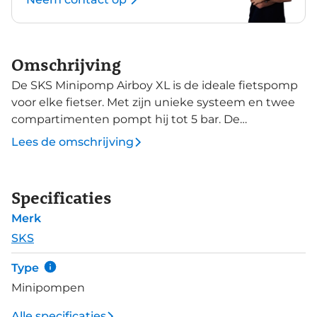
Omschrijving
De SKS Minipomp Airboy XL is de ideale fietspomp
voor elke fietser. Met zijn unieke systeem en twee
compartimenten pompt hij tot 5 bar. De
ergonomische handgrepen zorgen voor
Lees de omschrijving
comfortabel en efficiënt pompen. Perfect voor
onderweg en een must-have in je accessoires voor
wielen en banden!
Specificaties
Merk
SKS
Type
Minipompen
Alle specificaties