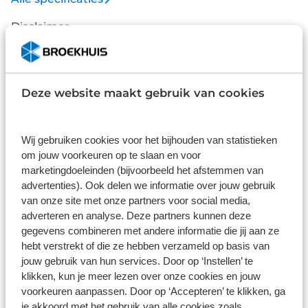
Disclaimer
De specificaties en onderdelen zijn gegeven op basis van aanlevering
van de leverancier. Op basis van beschikbaarheid of wijzigingen bij de
leverancier kunnen specificaties afwijken.
Deze website maakt gebruik van cookies
Wat klanten over ons zeggen
Wij gebruiken cookies voor het bijhouden van statistieken
om jouw voorkeuren op te slaan en voor
9,0
marketingdoeleinden (bijvoorbeeld het afstemmen van
advertenties). Ook delen we informatie over jouw gebruik
1586 reviews
van onze site met onze partners voor social media,
adverteren en analyse. Deze partners kunnen deze
gegevens combineren met andere informatie die jij aan ze
1168 reviews
5
hebt verstrekt of die ze hebben verzameld op basis van
jouw gebruik van hun services. Door op ‘Instellen’ te
290 reviews
4
klikken, kun je meer lezen over onze cookies en jouw
61 reviews
3
voorkeuren aanpassen. Door op ‘Accepteren’ te klikken, ga
je akkoord met het gebruik van alle cookies zoals