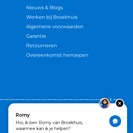
Nieuws & Blogs
Werken bij Broekhuis
Algemene voorwaarden
Garantie
Retourneren
Overeenkomst herroepen
1
Romy
Hoi, ik ben Romy van Broekhuis,
waarmee kan ik je helpen?