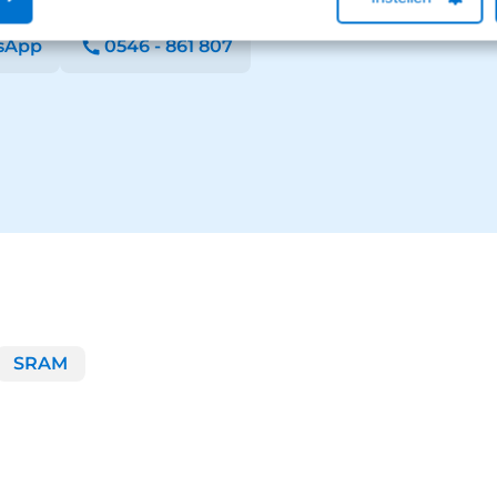
g.
sApp
0546 - 861 807
SRAM