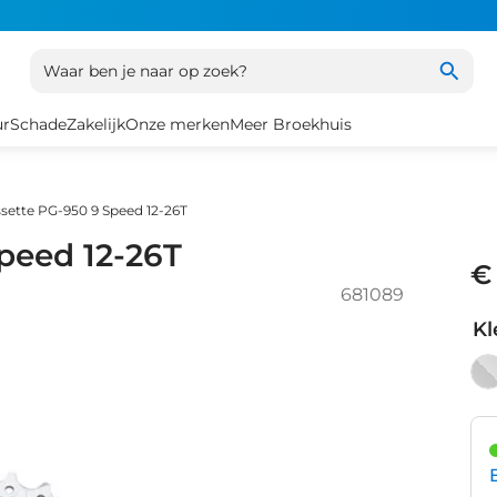
Waar ben je naar op zoek?
ur
Schade
Zakelijk
Onze merken
Meer Broekhuis
sette PG-950 9 Speed 12-26T
peed 12-26T
€
681089
Kl