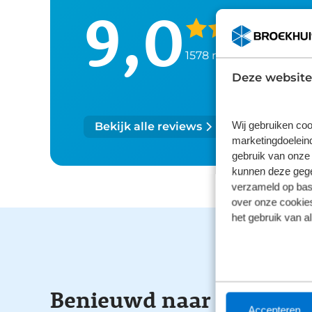
9,0
1578 reviews
Deze website
Wij gebruiken coo
Bekijk alle reviews
marketingdoeleind
gebruik van onze 
kunnen deze gegev
verzameld op basi
over onze cookies
het gebruik van a
Benieuwd naar de mogel
Accepteren