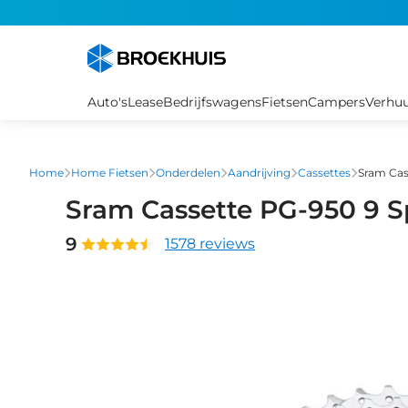
Overslaan
en
naar
de
inhoud
Auto's
Lease
Bedrijfswagens
Fietsen
Campers
Verhu
gaan
Home
Home Fietsen
Onderdelen
Aandrijving
Cassettes
Sram Cas
Sram Cassette PG-950 9 S
9
1578 reviews