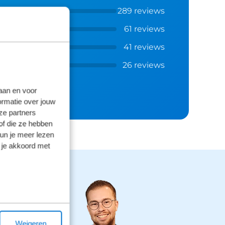
289 reviews
61 reviews
41 reviews
26 reviews
laan en voor
ormatie over jouw
ze partners
of die ze hebben
kun je meer lezen
 je akkoord met
Weigeren