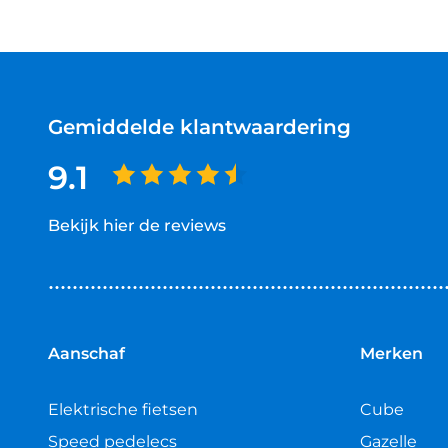
Gemiddelde klantwaardering
9.1
Bekijk hier de reviews
4.5
van
5
sterren
Aanschaf
Merken
Elektrische fietsen
Cube
Speed pedelecs
Gazelle