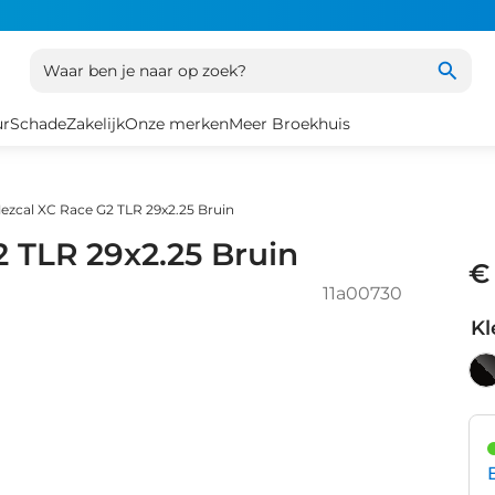
Waar ben je naar op zoek?
ur
Schade
Zakelijk
Onze merken
Meer Broekhuis
Mezcal XC Race G2 TLR 29x2.25 Bruin
2 TLR 29x2.25 Bruin
€
11a00730
Kl
Br