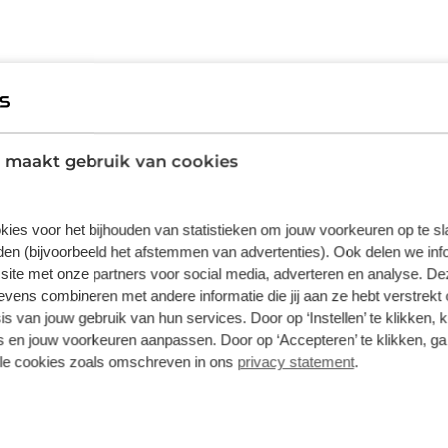
nprofiel voor een snelle rolweerstand op
schoudernoppen, die parallel aan het pad
. Bij het nemen van bochten op harde,
 maakt gebruik van cookies
edtes en open trailing edges van de
rp zorgt voor controle en snelheid, zowel op
e beklimmingen. De compound van
kies voor het bijhouden van statistieken om jouw voorkeuren op te s
, biedt een balans tussen grip, snelheid en
en (bijvoorbeeld het afstemmen van advertenties). Ook delen we inf
 op rijders die op elk deel van het parcours
site met onze partners voor social media, adverteren en analyse. De
nieuwe 60 TPI nylon Race Casing, levert de
Vittoria
ens combineren met andere informatie die jij aan ze hebt verstrekt 
pzichte van zijn voorganger: meer snelheid,
s van jouw gebruik van hun services. Door op ‘Instellen’ te klikken, 
omfort, met voorspelbare controle. De Bead
MTB banden
 en jouw voorkeuren aanpassen. Door op ‘Accepteren’ te klikken, ga
t model, met afmetingen
lle cookies zoals omschreven in ons
privacy statement
.
ram, is compatibel met hookless velgen. De
oepele, maar robuuste structuur die de
onder de snelheid te beïnvloeden. Dit draagt
vering van de leverancier. Op basis van beschikbaarheid of