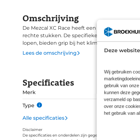
Omschrijving
De Mezcal XC Race heeft een doorlopend midde
rechte stukken. De specifieke lamellen op de 
lopen, bieden grip bij het klimmen en remmen
Deze website
gladde ondergronden leveren de variabele bre
Lees de omschrijving
schoudernoppen een agressieve grip. Dit ontwe
technische secties als tijdens snelle afdalingen en zwar
Wij gebruiken coo
de band, de Graphene + Silica Race Formulation
marketingdoeleind
Specificaties
duurzaamheid. Deze samenstelling is afgestemd
gebruik van onze 
prestaties verwachten. Gecombineerd met het 
Merk
kunnen deze gegev
Mezcal XC Race een verbeterde prestatie ten o
verzameld op basi
meer grip, betere lekbescherming en meer rijc
Type
over onze cookies
Shield, een extra laag op de hiel, zorgt voor extra bescherming. Di
het gebruik van a
van 29x2.25 (55-622) en een gewicht van 680 g
Alle specificaties
Race Casing van 60 TPI nylon zorgt voor een s
Disclaimer
lekbescherming en schokabsorptie verbetert z
De specificaties en onderdelen zijn gegeven op basis van aanle