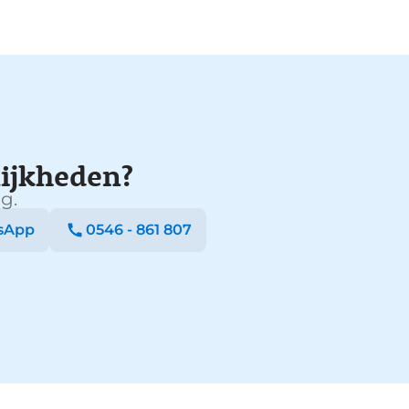
ijkheden?
g.
sApp
0546 - 861 807