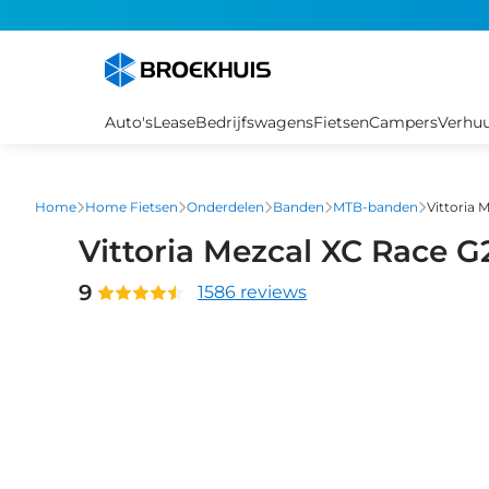
Overslaan
en
naar
de
inhoud
Auto's
Lease
Bedrijfswagens
Fietsen
Campers
Verhu
gaan
Home
Home Fietsen
Onderdelen
Banden
MTB-banden
Vittoria 
Vittoria Mezcal XC Race G
9
1586 reviews