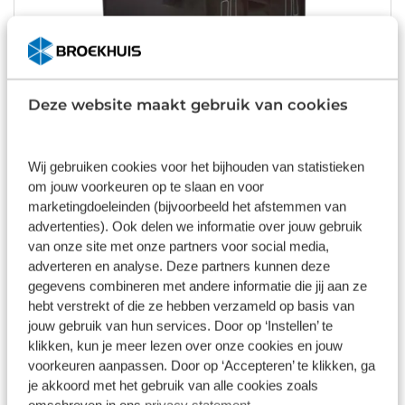
Deze website maakt gebruik van cookies
Basil Mara XL Fietstas
Wij gebruiken cookies voor het bijhouden van statistieken
om jouw voorkeuren op te slaan en voor
€ 32,99
marketingdoeleinden (bijvoorbeeld het afstemmen van
Op voorraad
advertenties). Ook delen we informatie over jouw gebruik
1
/
12
van onze site met onze partners voor social media,
adverteren en analyse. Deze partners kunnen deze
New Looxs Cantos MIK 2.0 Dubbele
gegevens combineren met andere informatie die jij aan ze
Fietstas
hebt verstrekt of die ze hebben verzameld op basis van
jouw gebruik van hun services. Door op ‘Instellen’ te
klikken, kun je meer lezen over onze cookies en jouw
€ 99,95
voorkeuren aanpassen. Door op ‘Accepteren’ te klikken, ga
je akkoord met het gebruik van alle cookies zoals
Op voorraad
omschreven in ons
privacy statement
.