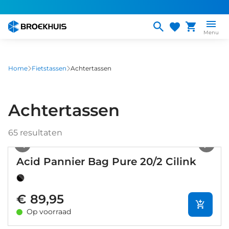
Overslaan
en
naar
Menu
de
inhoud
gaan
Home
Fietstassen
Achtertassen
Achtertassen
65
resultaten
1
/
10
Acid Pannier Bag Pure 20/2 Cilink
€ 89,95
Op voorraad
1
/
9