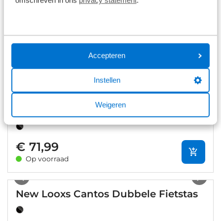
1
/
10
New Looxs Vigo Dubbele Achtertas
Accepteren
€ 89,95
Op voorraad
Instellen
1
/
9
Weigeren
New Looxs Vigo Enkele Achtertas
€ 71,99
Op voorraad
1
/
9
New Looxs Cantos Dubbele Fietstas