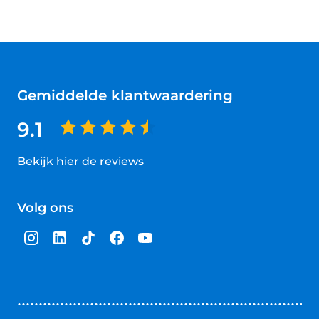
Gemiddelde klantwaardering
9.1
Bekijk hier de reviews
4.5
van
Volg ons
5
sterren