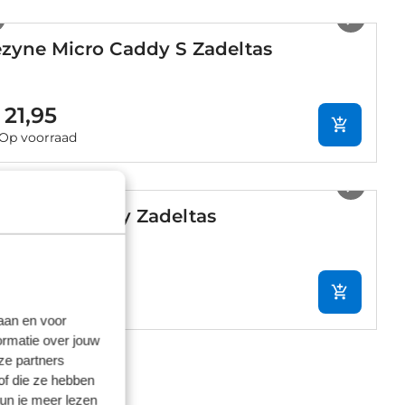
1
/
2
ezyne Micro Caddy S Zadeltas
 21,95
Op voorraad
1
/
2
ezyne S-Caddy Zadeltas
 16,95
Op voorraad
laan en voor
ormatie over jouw
ze partners
of die ze hebben
kun je meer lezen