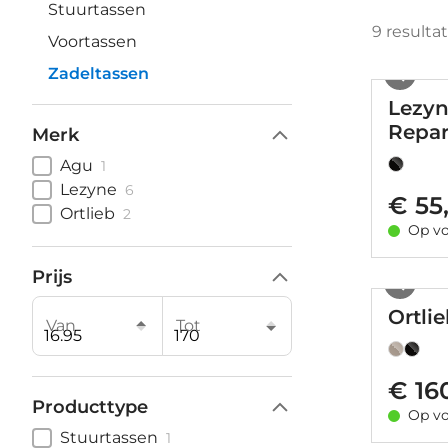
Stuurtassen
9
resulta
Voortassen
Zadeltassen
Lezyn
Repar
Merk
Agu
1
Lezyne
6
€ 55
Ortlieb
2
Op vo
Prijs
Ortli
Van
Tot
€ 16
Producttype
Op vo
Stuurtassen
1