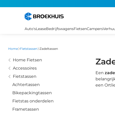
Overslaan
en
naar
de
inhoud
Auto's
Lease
Bedrijfswagens
Fietsen
Campers
Verhu
gaan
Home
Fietstassen
Zadeltassen
Zade
Home Fietsen
Accessoires
Een
zade
Fietstassen
belangrij
Achtertassen
een Ortli
Bikepackingtassen
Fietstas onderdelen
Frametassen