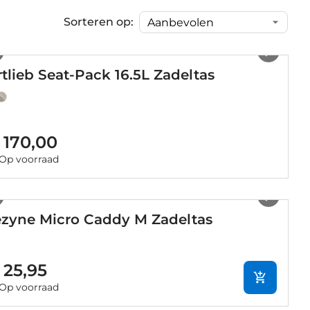
Sorteren op:
1
/
18
tlieb Seat-Pack 16.5L Zadeltas
 170,00
Op voorraad
1
/
6
ezyne Micro Caddy M Zadeltas
 25,95
Op voorraad