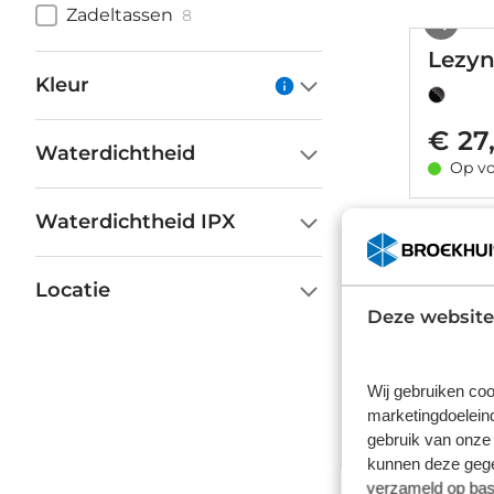
Zadeltassen
8
Lezyn
Kleur
€ 27
Waterdichtheid
Op vo
Waterdichtheid IPX
Lezyn
Locatie
Deze website
€ 21
Op vo
Wij gebruiken coo
marketingdoeleind
gebruik van onze 
kunnen deze gegev
AGU V
verzameld op basi