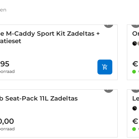
ten
1
/
9
e M-Caddy Sport Kit Zadeltas +
Or
atieset
,95
€
orraad
1
/
24
eb Seat-Pack 11L Zadeltas
L
0,00
€
orraad