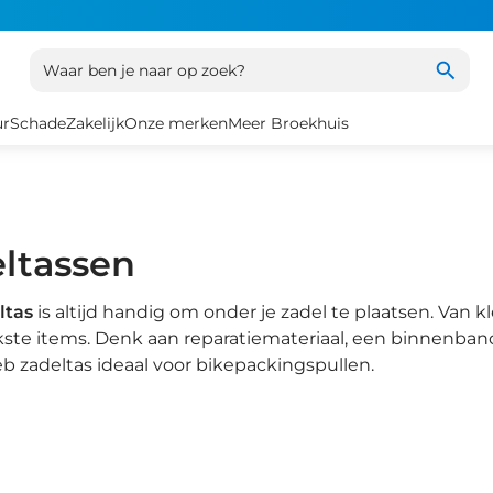
Waar ben je naar op zoek?
ur
Schade
Zakelijk
Onze merken
Meer Broekhuis
ltassen
ltas
is altijd handig om onder je zadel te plaatsen. Van k
kste items. Denk aan reparatiemateriaal, een binnenban
eb zadeltas ideaal voor bikepackingspullen.