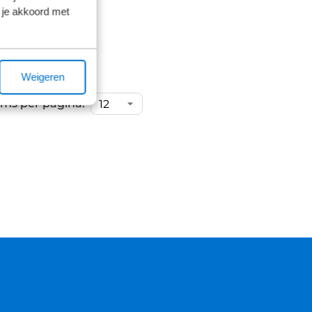
 je akkoord met
Weigeren
ems per pagina: