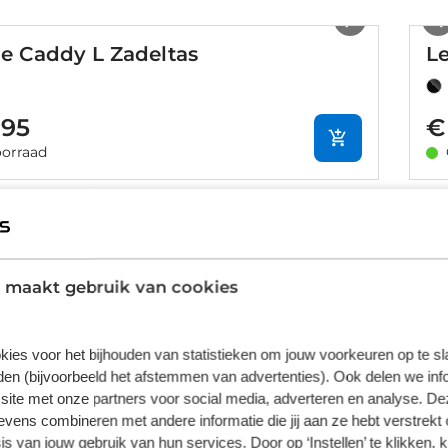
1
/
3
e Caddy L Zadeltas
L
,95
€
orraad
1
/
2
e M-Caddy M Zadeltas Zwart
L
 maakt gebruik van cookies
,95
€
orraad
kies voor het bijhouden van statistieken om jouw voorkeuren op te s
1
/
12
en (bijvoorbeeld het afstemmen van advertenties). Ook delen we inf
site met onze partners voor social media, adverteren en analyse. De
ens combineren met andere informatie die jij aan ze hebt verstrekt 
enture Seat-Pack Zwart
s van jouw gebruik van hun services. Door op ‘Instellen’ te klikken, 