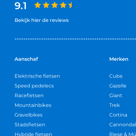
9.1
Bekijk hier de reviews
4.5
van
5
sterren
Aanschaf
Merken
Elektrische fietsen
Cube
Speed pedelecs
Gazelle
Racefietsen
Giant
Mountainbikes
Trek
Gravelbikes
Cortina
Stadsfietsen
Cannonda
Hybride fietsen
Riese & Mü