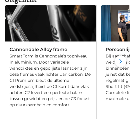
Cannondale Alloy frame
Persoonli
SmartForm is Cannondale’s topniveau
Bij aanschaf
in aluminium. Door variabele
we de fiets 
wanddiktes en gepolijste lasnaden zijn
binnenbeenle
deze frames vaak lichter dan carbon. De
je net dat b
C1 Premium biedt de ultieme
regelmatig 
wedstrijdstijfheid, de C1 komt daar vlak
Short fit (€
achter. C2 levert een perfecte balans
Complete fi
tussen gewicht en prijs, en de C3 focust
maximale ui
op duurzaamheid en comfort.