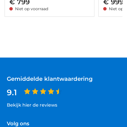
€ 799
€ 999
Niet op voorraad
Niet op 
Gemiddelde klantwaardering
9.1
Bekijk hier de reviews
4.5
van
Volg ons