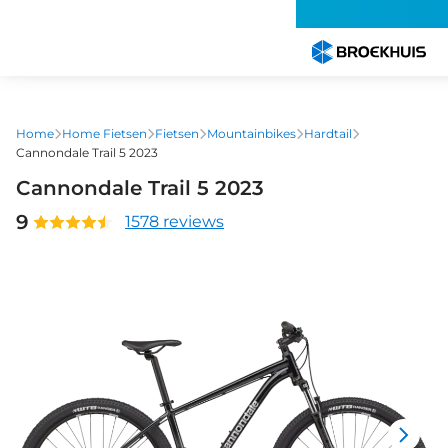
Overslaan
en
naar
de
inhoud
gaan
Home
Home Fietsen
Fietsen
Mountainbikes
Hardtail
Cannondale Trail 5 2023
Cannondale Trail 5 2023
9
1578 reviews