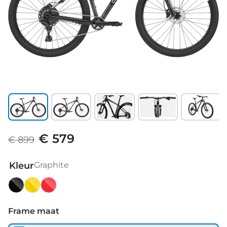
€ 579
€ 899
Kleur
Graphite
Graphite
Mango
Rally
Red
Frame maat