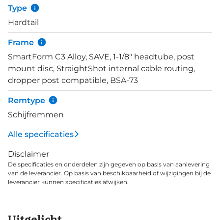
Rick 2.25 banden zorgen voor dat laatste
Type
puzzelstukje. Er bestaat niet zoiets als teveel grip.
Hardtail
Frame
SmartForm C3 Alloy, SAVE, 1-1/8" headtube, post
mount disc, StraightShot internal cable routing,
dropper post compatible, BSA-73
Remtype
Schijfremmen
Alle specificaties
Disclaimer
De specificaties en onderdelen zijn gegeven op basis van aanlevering
van de leverancier. Op basis van beschikbaarheid of wijzigingen bij de
leverancier kunnen specificaties afwijken.
Uitgelicht