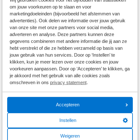
€ 229,99
om jouw voorkeuren op te slaan en voor
Op voorraad
marketingdoeleinden (bijvoorbeeld het afstemmen van
1
/
8
advertenties). Ook delen we informatie over jouw gebruik
van onze site met onze partners voor social media,
Shimano Ultegra PD-R8000 SPD-SL
adverteren en analyse. Deze partners kunnen deze
Pedalen + 4mm
gegevens combineren met andere informatie die jij aan ze
hebt verstrekt of die ze hebben verzameld op basis van
jouw gebruik van hun services. Door op ‘Instellen’ te
€ 134,99
klikken, kun je meer lezen over onze cookies en jouw
voorkeuren aanpassen. Door op ‘Accepteren’ te klikken, ga
Op voorraad
je akkoord met het gebruik van alle cookies zoals
1
/
7
omschreven in ons
privacy statement
.
Shimano PD-ES600 SPD Pedalen
Accepteren
€ 79,99
Instellen
Op voorraad
1
/
6
Weigeren