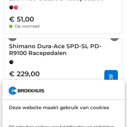
€ 51,00
Op voorraad
1
/
3
Shimano Dura-Ace SPD-SL PD-
R9100 Racepedalen
€ 229,00
Op voorraad
1
/
9
Wahoo Speedplay Zero Race
Pedalen
Deze website maakt gebruik van cookies
Wij gebruiken cookies voor het bijhouden van statistieken