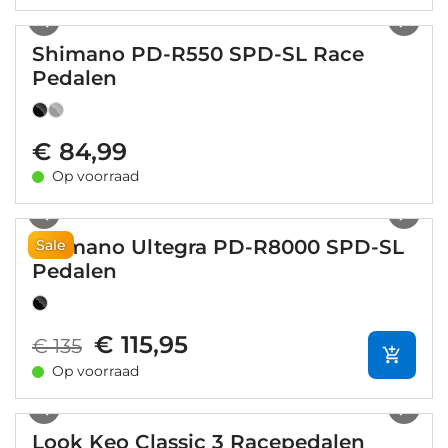
1
/
15
Shimano PD-R550 SPD-SL Race
Pedalen
€ 84,99
Op voorraad
1
/
8
Shimano Ultegra PD-R8000 SPD-SL
Sale
Pedalen
€ 115,95
€ 135
Op voorraad
1
/
16
Look Keo Classic 3 Racepedalen