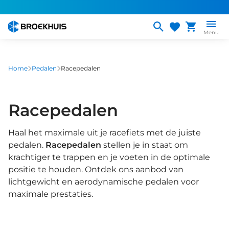
Overslaan
en
naar
Menu
de
inhoud
gaan
Home
Pedalen
Racepedalen
Racepedalen
Haal het maximale uit je racefiets met de juiste
pedalen.
Racepedalen
stellen je in staat om
krachtiger te trappen en je voeten in de optimale
positie te houden. Ontdek ons aanbod van
lichtgewicht en aerodynamische pedalen voor
maximale prestaties.