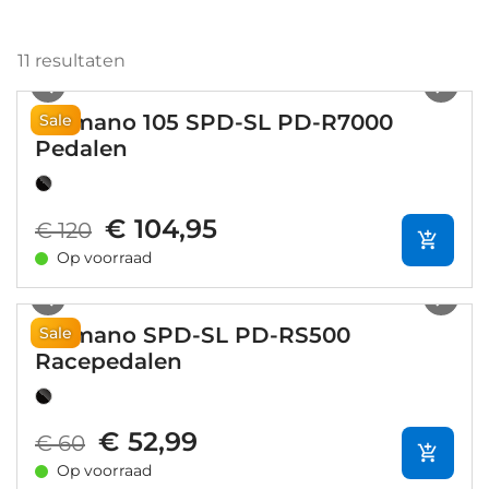
11
resultaten
1
/
9
Shimano 105 SPD-SL PD-R7000
Sale
Pedalen
€ 104,95
€ 120
Op voorraad
1
/
6
Shimano SPD-SL PD-RS500
Sale
Racepedalen
€ 52,99
€ 60
Op voorraad