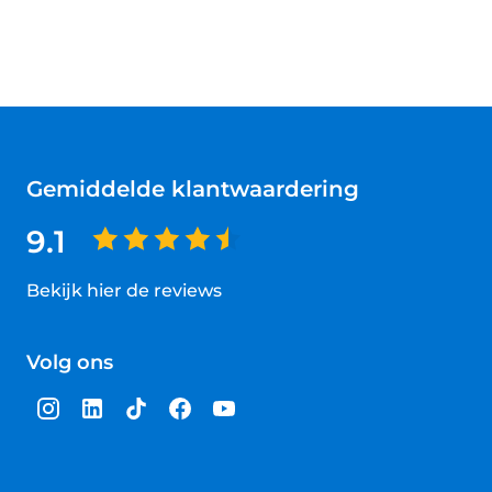
Gemiddelde klantwaardering
9.1
Bekijk hier de reviews
4.5
van
Volg ons
5
sterren