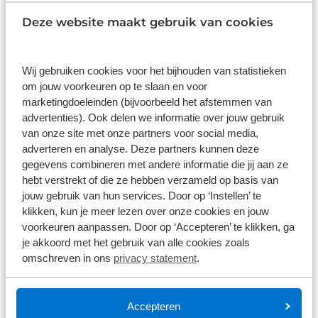
Schwalbe Tubeless Velglint 21 mm
Deze website maakt gebruik van cookies
€ 24,90
Wij gebruiken cookies voor het bijhouden van statistieken
Op voorraad
om jouw voorkeuren op te slaan en voor
1
/
3
marketingdoeleinden (bijvoorbeeld het afstemmen van
advertenties). Ook delen we informatie over jouw gebruik
Schwalbe Tubeless Velglint 29 mm
van onze site met onze partners voor social media,
adverteren en analyse. Deze partners kunnen deze
gegevens combineren met andere informatie die jij aan ze
€ 24,90
hebt verstrekt of die ze hebben verzameld op basis van
jouw gebruik van hun services. Door op ‘Instellen’ te
Op voorraad
klikken, kun je meer lezen over onze cookies en jouw
1
/
3
voorkeuren aanpassen. Door op ‘Accepteren’ te klikken, ga
je akkoord met het gebruik van alle cookies zoals
Schwalbe Tubeless Velglint 25 mm
omschreven in ons
privacy statement
.
€ 24,90
Accepteren