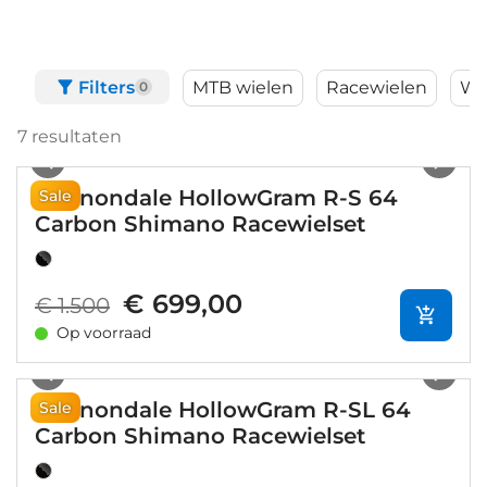
Filters
MTB wielen
Racewielen
Wi
0
7
resultaten
1
/
3
Cannondale HollowGram R-S 64
Sale
Carbon Shimano Racewielset
€ 699,00
€ 1.500
Op voorraad
1
/
7
Cannondale HollowGram R-SL 64
Sale
Carbon Shimano Racewielset