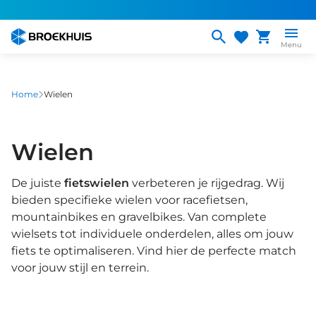
Overslaan
en
naar
Menu
de
inhoud
gaan
Home
Wielen
Wielen
De juiste
fietswielen
verbeteren je rijgedrag. Wij
bieden specifieke wielen voor racefietsen,
mountainbikes en gravelbikes. Van complete
wielsets tot individuele onderdelen, alles om jouw
fiets te optimaliseren. Vind hier de perfecte match
voor jouw stijl en terrein.