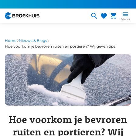
Overslaan
en
naar
Menu
de
inhoud
gaan
Home
Nieuws & Blogs
Hoe voorkom je bevroren ruiten en portieren? Wij geven tips!
Hoe voorkom je bevroren
ruiten en portieren? Wij