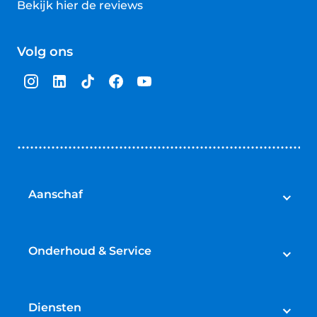
Bekijk hier de reviews
4.5
van
Volg ons
5
sterren
Aanschaf
Auto's
Bedrijfswagens
Onderhoud & Service
Campers
Werkplaatsafspraak maken
Fietsen
APK
Diensten