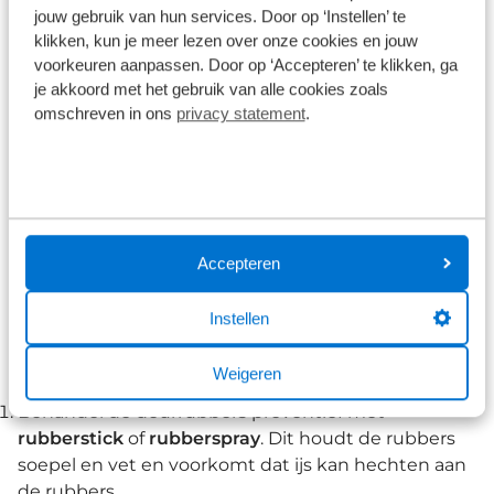
Nooit meer vastgevroren deuren
jouw gebruik van hun services. Door op ‘Instellen’ te
klikken, kun je meer lezen over onze cookies en jouw
voorkeuren aanpassen. Door op ‘Accepteren’ te klikken, ga
Als u 's ochtends de eerste hindernis, bevroren
je akkoord met het gebruik van alle cookies zoals
ruiten, overwonnen heeft door ze schoon te
omschreven in ons
privacy statement
.
krabben, dient zich vaak een tweede aan: de portier
wil niet open. De
deurrubbers
in de portieren
kunnen makkelijk vastvriezen aan uw auto.
De vochtige lucht in de auto wordt tijdens de vorst
in de nacht langzaam ijs op uw deurrubbers, dat
Accepteren
zich niet alleen aan de rubbers, dat zich aan elkaar
hecht. Met als gevolg dat het de volgende ochtend
Instellen
reuze lastig wordt om de deur open te krijgen. Dit
is gelukkig makkelijk te voorkomen.
Weigeren
Behandel de deurrubbers preventief met
rubberstick
of
rubberspray
. Dit houdt de rubbers
soepel en vet en voorkomt dat ijs kan hechten aan
de rubbers.