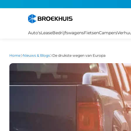
Overslaan
en
naar
de
inhoud
Auto's
Lease
Bedrijfswagens
Fietsen
Campers
Verhu
gaan
Home
Nieuws & Blogs
De drukste wegen van Europa