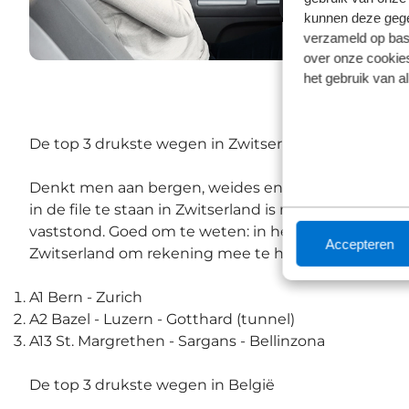
kunnen deze gegev
verzameld op basi
over onze cookies
het gebruik van a
De top 3 drukste wegen in Zwitserland
Denkt men aan bergen, weides en koeien, dan denk
in de file te staan in Zwitserland is natuurlijk de 
vaststond. Goed om te weten: in het voor- en najaar
Accepteren
Zwitserland om rekening mee te houden.
A1 Bern - Zurich
A2 Bazel - Luzern - Gotthard (tunnel)
A13 St. Margrethen - Sargans - Bellinzona
De top 3 drukste wegen in België