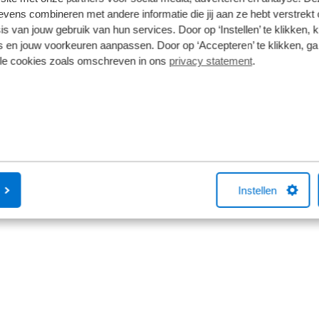
ens combineren met andere informatie die jij aan ze hebt verstrekt 
s van jouw gebruik van hun services. Door op ‘Instellen’ te klikken, 
 en jouw voorkeuren aanpassen. Door op ‘Accepteren’ te klikken, ga
lle cookies zoals omschreven in ons
privacy statement
.
t men aan de Zwitserse Alpen. Een populaire vakantie
Gotthardtunnel. De tunnel van bijna 17 kilometer lang, wa
 van 2023 is de tunnel 's nachts
gesloten
in verband me
Instellen