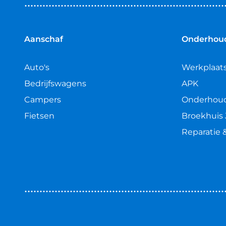
van
5
sterren
Aanschaf
Onderhoud
Auto's
Werkplaat
Bedrijfswagens
APK
Campers
Onderhou
Fietsen
Broekhuis 
Reparatie 