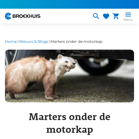
Overslaan
en
naar
Menu
de
inhoud
gaan
Home
Nieuws & Blogs
Marters onder de motorkap
Marters onder de
motorkap