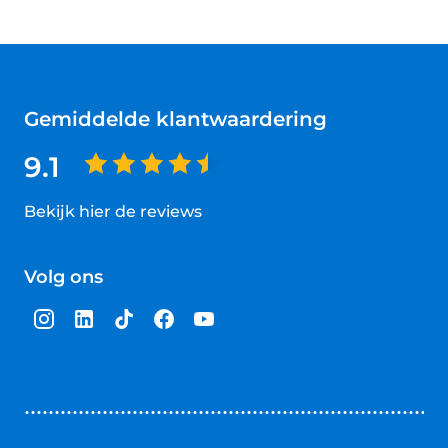
Gemiddelde klantwaardering
9.1
Bekijk hier de reviews
4.5
van
Volg ons
5
sterren