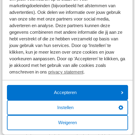
marters wennen vrij snel aan geuren. Wilt u
marketingdoeleinden (bijvoorbeeld het afstemmen van
een oplossing voor de lange termijn? Dan zijn
advertenties). Ook delen we informatie over jouw gebruik
de 2e en 3e tip een betere keuze voor u.
van onze site met onze partners voor social media,
Tip 2: Plaats een marterkastje
adverteren en analyse. Deze partners kunnen deze
gegevens combineren met andere informatie die jij aan ze
hebt verstrekt of die ze hebben verzameld op basis van
Door een kastje onder uw motorkap te
jouw gebruik van hun services. Door op ‘Instellen’ te
installeren dat op hoge frequentie geluid
klikken, kun je meer lezen over onze cookies en jouw
afgeeft, blijft de marter weg bij uw
auto
.
voorkeuren aanpassen. Door op ‘Accepteren’ te klikken, ga
Mensen kunnen de ultrasone signalen niet
je akkoord met het gebruik van alle cookies zoals
horen, maar de marter vindt het een
omschreven in ons
privacy statement
.
vervelend geluid. Onze monteurs kunnen
het kastje onder uw motorkap installeren.
Tip 3: Plaats een stroomschokkastje
Accepteren
Een stroomschokkastje is een uitstekende
Instellen
oplossing om marters te verjagen. Deze
schok is ongevaarlijk voor de marter, maar
Weigeren
wel effectief. Het schokeffect kan worden