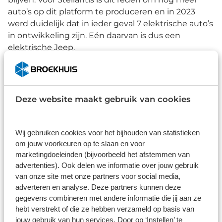
auto’s op dit platform te produceren en in 2023
werd duidelijk dat in ieder geval 7 elektrische auto’s
in ontwikkeling zijn. Eén daarvan is dus een
elektrische Jeep.
Tijdens de jaarlijkse Bernstein 40th Annual
Strategic Decisions Conference in de Verenigde
Staten bevestigde Stellantis-CEO Carlos Tavares
Deze website maakt gebruik van cookies
namelijk dat Jeep binnenkort een elektrisch model
introduceert. We verwachten dat deze nieuwe
elektrische Jeep ook naar Europa komt. Zodra er
Wij gebruiken cookies voor het bijhouden van statistieken
meer nieuws bekend is zullen we dit
om jouw voorkeuren op te slaan en voor
communiceren. Benieuwd naar de huidige
marketingdoeleinden (bijvoorbeeld het afstemmen van
advertenties). Ook delen we informatie over jouw gebruik
elektrische modellen van Jeep? Bekijk onze
van onze site met onze partners voor social media,
voorraad!
adverteren en analyse. Deze partners kunnen deze
gegevens combineren met andere informatie die jij aan ze
Bekijk de voorraad
hebt verstrekt of die ze hebben verzameld op basis van
jouw gebruik van hun services. Door op ‘Instellen’ te