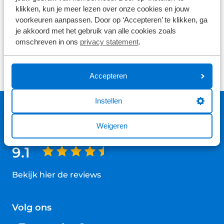
klikken, kun je meer lezen over onze cookies en jouw
voorkeuren aanpassen. Door op ‘Accepteren’ te klikken, ga
je akkoord met het gebruik van alle cookies zoals
Nieuws algemeen
Jeep
omschreven in ons
privacy statement
.
Accepteren
Instellen
Weigeren
Gemiddelde klantwaardering
9.1
Bekijk hier de reviews
4.5
van
Volg ons
5