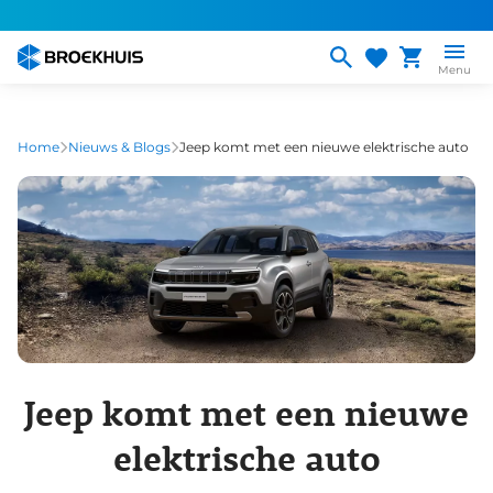
Overslaan
en
naar
Menu
de
inhoud
gaan
Home
Nieuws & Blogs
Jeep komt met een nieuwe elektrische auto
Jeep komt met een nieuwe
elektrische auto