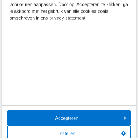
volledig elektrisch wagenpark.
voorkeuren aanpassen. Door op ‘Accepteren’ te klikken, ga
je akkoord met het gebruik van alle cookies zoals
omschreven in ons
privacy statement
.
Let op: deze maatregel is op moment van
schrijven een voorstel en moet nog worden
goedgekeurd door de Tweede en Eerste Kamer.
Campers
MRB-stijging
Voor wie: particulier
Tot 2025 betaalden camper-eigenaren slechts 25%
Accepteren
van de normale wegenbelasting, omdat ze met de
camper
gemiddeld minder gebruikmaken van de
Instellen