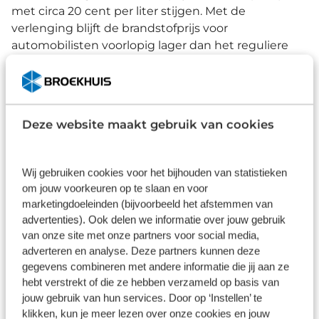
met circa 20 cent per liter stijgen. Met de
verlenging blijft de brandstofprijs voor
automobilisten voorlopig lager dan het reguliere
accijnsniveau. Het doel van deze maatregel is het
beperken van de lasten voor weggebruikers.
Deze website maakt gebruik van cookies
Leasevoordeel elektrisch (2027)
Voor wie: zakelijk & particulier
Wij gebruiken cookies voor het bijhouden van statistieken
om jouw voorkeuren op te slaan en voor
Vanaf 2027 geldt er een fiscaal voordeel voor
marketingdoeleinden (bijvoorbeeld het afstemmen van
werkgevers die volledig elektrische leaseauto’s ter
advertenties). Ook delen we informatie over jouw gebruik
beschikking stellen. Voor
leaseauto’s
met fossiele
van onze site met onze partners voor social media,
brandstofaandrijving (benzine of diesel) moeten
adverteren en analyse. Deze partners kunnen deze
werkgevers een extra belasting betalen over het
gegevens combineren met andere informatie die jij aan ze
privégebruik van de auto: een pseudo-eindheffing
hebt verstrekt of die ze hebben verzameld op basis van
van 12% van de fiscale waarde van de auto. Het doel
jouw gebruik van hun services. Door op ‘Instellen’ te
van deze regeling is het stimuleren van een
klikken, kun je meer lezen over onze cookies en jouw