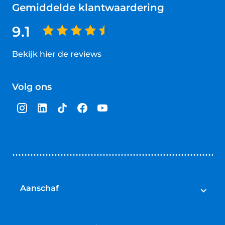
Gemiddelde klantwaardering
9.1
Bekijk hier de reviews
4.5
van
Volg ons
5
sterren
Aanschaf
Auto's