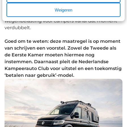
weg dan auto-eigenaren. Vanaf 1 januari 2026
verandert dit: camper-eigenaren betalen dan 50%
Weigeren
van het normale tarief. Dit betekent dat de
wegenbelasting voor campers vanaf dat moment
verdubbelt.
Goed om te weten: deze maatregel is op moment
van schrijven een voorstel. Zowel de Tweede als
de Eerste Kamer moeten hiermee nog
instemmen. Daarnaast pleit de Nederlandse
Kampeerauto Club voor uitstel en een toekomstig
‘betalen naar gebruik’-model.