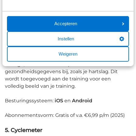
Garmin Connect is ideaal voor sporters die
gebruikmaken van
Garmin-apparatuur
. De app
synchroniseert moeiteloos met je Garmin-
Accepteren
apparaten en biedt uitgebreide analyses van je
prestaties. Je kunt trainingsdoelen instellen, je
Instellen
voortgang volgen en je data in detail bekijken.
Bevestig een Garmin op je stuur tijdens het fietsen.
Weigeren
Wanneer je de Garmin-app koppelt aan je Garmin-
horloge, houdt deze ook specifieke
gezondheidsgegevens bij, zoals je hartslag. Dit
wordt toegevoegd aan de training voor een
volledig beeld van je training.
Besturingssysteem:
iOS
en
Android
Abonnementsvorm: Gratis of v.a. €6,99 p/m (2025)
5. Cyclemeter