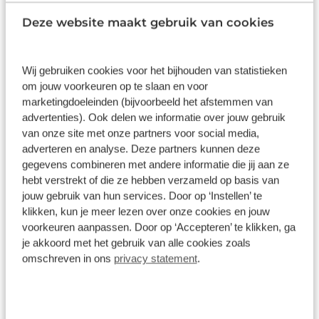
Waarom dit initiatief?
Deze website maakt gebruik van cookies
Alejandro Castro Pérez, Vice President Energy
Solutions bij Volvo Cars, licht toe: “Door gratis
Wij gebruiken cookies voor het bijhouden van statistieken
oplaadaanbiedingen te doen, hopen we waarde te
om jouw voorkeuren op te slaan en voor
creëren voor klanten én de gezamenlijke transitie
marketingdoeleinden (bijvoorbeeld het afstemmen van
naar een slimme, groene samenleving te
advertenties). Ook delen we informatie over jouw gebruik
versnellen.” Vattenfall, partner in Zweden,
van onze site met onze partners voor social media,
benadrukt dat het initiatief aansluit bij hun missie
adverteren en analyse. Deze partners kunnen deze
om fossielvrije mobiliteit te ondersteunen en het
gegevens combineren met andere informatie die jij aan ze
gebruik van duurzame stroom verder te
hebt verstrekt of die ze hebben verzameld op basis van
jouw gebruik van hun services. Door op ‘Instellen’ te
bevorderen. Volvo Cars en Vattenfall bouwen voort
klikken, kun je meer lezen over onze cookies en jouw
op een lange samenwerking: al eerder werkten ze
voorkeuren aanpassen. Door op ‘Accepteren’ te klikken, ga
samen aan duurzame energie voor Volvo-
je akkoord met het gebruik van alle cookies zoals
productielocaties en elektrificatieprojecten.
omschreven in ons
privacy statement
.