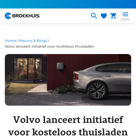
Overslaan
en
naar
Menu
de
inhoud
gaan
Home
Nieuws & Blogs
Volvo lanceert initiatief voor kosteloos thuisladen
Volvo lanceert initiatief
voor kosteloos thuisladen