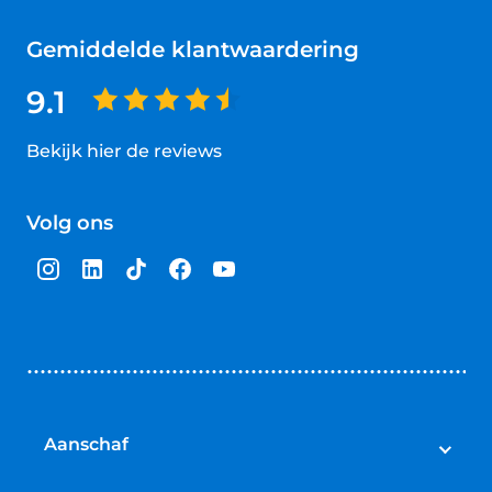
Gemiddelde klantwaardering
9.1
Bekijk hier de reviews
4.5
van
Volg ons
5
sterren
Aanschaf