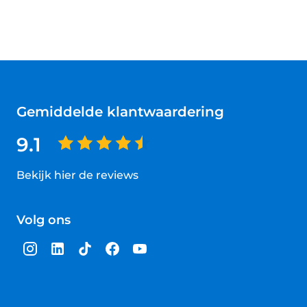
Gemiddelde klantwaardering
9.1
Bekijk hier de reviews
4.5
van
Volg ons
5
sterren