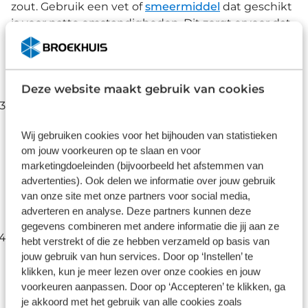
zout. Gebruik een vet of
smeermiddel
dat geschikt
is voor natte omstandigheden. Dit zorgt ervoor dat
de ketting soepel blijft lopen en voorkomt dat er
vuil in de schakels komt. Smeer de ketting licht in
na het schoonmaken en verwijder overtollige olie
Deze website maakt gebruik van cookies
met een doek.
Controleer je remmen
Remmen
moeten in de
winter altijd in topconditie zijn. Modder en zout
Wij gebruiken cookies voor het bijhouden van statistieken
kunnen de remkracht verminderen, dus check
om jouw voorkeuren op te slaan en voor
regelmatig of de remblokken voldoende dik zijn
marketingdoeleinden (bijvoorbeeld het afstemmen van
(minimaal 1 mm) en of de remschijven niet vervuild
advertenties). Ook delen we informatie over jouw gebruik
zijn. Maak ze schoon met een speciale
remreiniger
van onze site met onze partners voor social media,
en zorg ervoor dat je remmen altijd goed werken
adverteren en analyse. Deze partners kunnen deze
voordat je op pad gaat.
gegevens combineren met andere informatie die jij aan ze
Banden en bandenspanning
In de winter zijn de
hebt verstrekt of die ze hebben verzameld op basis van
omstandigheden vaak glad of modderig, dus het is
jouw gebruik van hun services. Door op ‘Instellen’ te
belangrijk om goed voor je
banden
te zorgen. Zorg
klikken, kun je meer lezen over onze cookies en jouw
voor bredere banden met een grover profiel voor
voorkeuren aanpassen. Door op ‘Accepteren’ te klikken, ga
je akkoord met het gebruik van alle cookies zoals
meer grip. Verlaag de bandenspanning een beetje