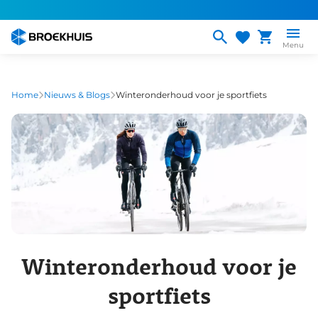
Overslaan
en
naar
Menu
de
inhoud
gaan
Home
Nieuws & Blogs
Winteronderhoud voor je sportfiets
Winteronderhoud voor je
sportfiets