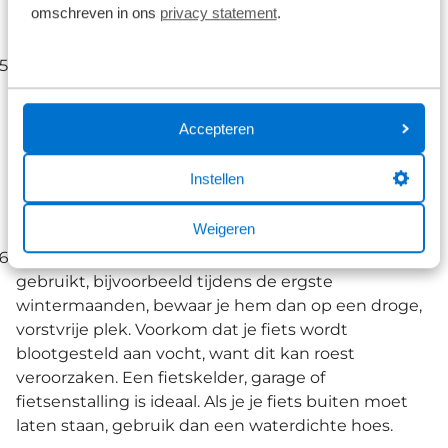
omschreven in ons
privacy statement
.
voor extra grip, maar zorg ervoor dat je de
aanbevolen spanning niet overschrijdt.
Bescherm je fiets tegen roest
Door het vochtige
en zoute winterweer kunnen onderdelen snel gaan
roesten. Gebruik een
siliconenspray
of een speciaal
Accepteren
beschermingsmiddel om roestvorming te
voorkomen, vooral op je ketting, derailleur en
Instellen
andere metalen onderdelen. Vet je trapas, naven en
balhoofd in met
lagervet
om ze te beschermen
Weigeren
tegen de elementen.
Opslag van je fiets
Als je je fiets langere tijd niet
gebruikt, bijvoorbeeld tijdens de ergste
wintermaanden, bewaar je hem dan op een droge,
vorstvrije plek. Voorkom dat je fiets wordt
blootgesteld aan vocht, want dit kan roest
veroorzaken. Een fietskelder, garage of
fietsenstalling is ideaal. Als je je fiets buiten moet
laten staan, gebruik dan een waterdichte hoes.