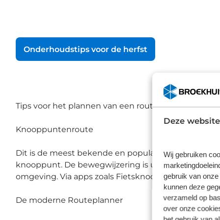
Onderhoudstips voor de herfst
Tips voor het plannen van een route
Deze website
Knooppuntenroute
Dit is de meest bekende en populaire manier van f
Wij gebruiken coo
knooppunt. De bewegwijzering is uitstekend. Het syst
marketingdoeleind
gebruik van onze 
omgeving. Via apps zoals Fietsknoop of de ANWB Er
kunnen deze gegev
verzameld op basi
De moderne Routeplanner
over onze cookies
het gebruik van a