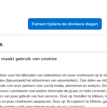
Fietsen tijdens de donkere dagen
 maakt gebruik van cookies
ietsen in Nederland en België. Je fietst van genummer
kies voor het bijhouden van statistieken om jouw voorkeuren op te s
eem is ideaal voor wie graag de kaart laat rusten en zic
en (bijvoorbeeld het afstemmen van advertenties). Ook delen we inf
site met onze partners voor social media, adverteren en analyse. De
opuit app plan je eenvoudig je eigen route langs de k
ens combineren met andere informatie die jij aan ze hebt verstrekt 
s van jouw gebruik van hun services. Door op ‘Instellen’ te klikken, 
 en jouw voorkeuren aanpassen. Door op ‘Accepteren’ te klikken, ga
lle cookies zoals omschreven in ons
privacy statement
.