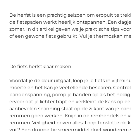
De herfst is een prachtig seizoen om eropuit te trekk
de fietspaden werkt heerlijk ontspannen. Een dagje
zomer. In dit artikel geven we je praktische tips voo
of een gewone fiets gebruikt. Vul je thermoskan m
De fiets herfstklaar maken
Voordat je de deur uitgaat, loop je je fiets in vijf mi
moeite en het kan je veel ellende besparen. Controle
bandenspanning, pomp je banden op als het nodig i
ervoor dat je lichter trapt en verkleint de kans op e
aanbevolen spanning staat op de zijkant van je ban
remmen goed werken. Knijp in de remhendels en voe
remmen. Veiligheid boven alles. Loop tenslotte de ket
vuil? Een druppeltje smeermiddel doet wonderen e