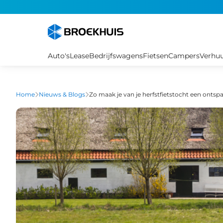
Overslaan
en
naar
de
inhoud
Auto's
Lease
Bedrijfswagens
Fietsen
Campers
Verhu
gaan
Home
Nieuws & Blogs
Zo maak je van je herfstfietstocht een ontsp