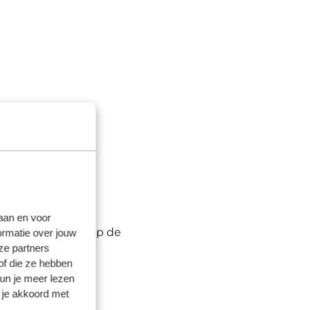
d knooppunt naar
laan en voor
h volledig richt op de
ormatie over jouw
ze partners
nooppunten.
of die ze hebben
kun je meer lezen
 je akkoord met