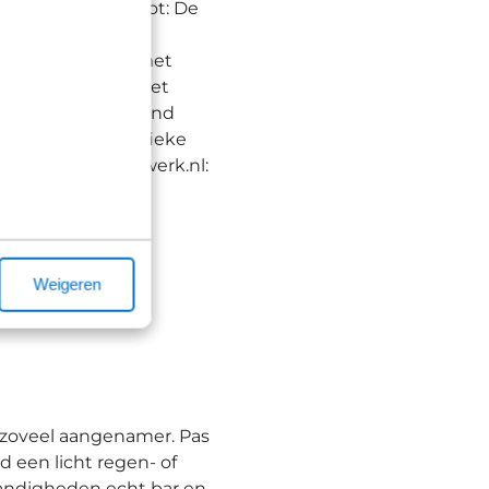
en bieden: 1.Komoot: De
erharde paden en
ndig in gebieden met
nd. De app werkt met
bied. 3.Fietsersbond
 basis van specifieke
e app. 4.Fietsnetwerk.nl:
een focus op
Weigeren
t zoveel aangenamer. Pas
d een licht regen- of
andigheden echt bar en