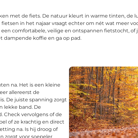
en met de fiets. De natuur kleurt in warme tinten, de luc
 fietsen in het najaar vraagt echter om nét wat meer vo
r een comfortabele, veilige en ontspannen fietstocht, of j
et dampende koffie en ga op pad.
nuten na. Het is een kleine
er allereerst de
s. De juiste spanning zorgt
en lekke band. De
d. Check vervolgens of de
l of ze krachtig en direct
ting na. Is hij droog of
n zorgt voor soepeler