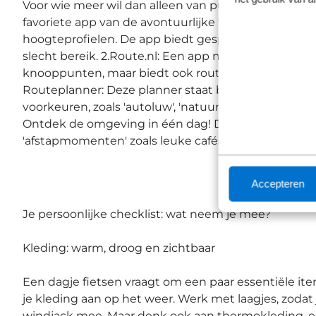
Voor wie meer wil dan alleen van punt A naar B, zi
favoriete app van de avontuurlijke fietser. Met Kom
hoogteprofielen. De app biedt gesproken navigatie 
slecht bereik. 2.Route.nl: Een app met meer dan 100
knooppunten, maar biedt ook routes op thema, zoals
Routeplanner: Deze planner staat bekend om zijn be
voorkeuren, zoals 'autoluw', 'natuurroute', of juist d
Ontdek de omgeving in één dag! Deze app en webs
'afstapmomenten' zoals leuke cafés, bezienswaard
Accepteren
Je persoonlijke checklist: wat neem je mee?
Kleding: warm, droog en zichtbaar
Een dagje fietsen vraagt om een paar essentiële item
je kleding aan op het weer. Werk met laagjes, zodat 
windjack mee. Maar denk ook aan thermokleding, 