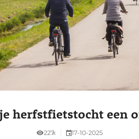
je herfstfietstocht een 
227
x
17-10-2025