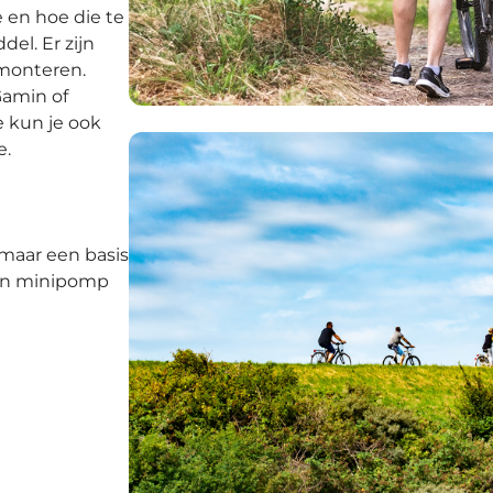
 en hoe die te
el. Er zijn
 monteren.
Gamin of
 kun je ook
e.
, maar een basis
een minipomp