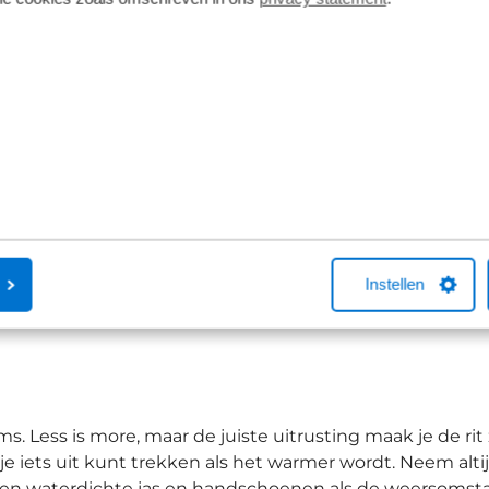
jn er geavanceerde apps die een wereld aan mogelijkhed
oot kun je gedetailleerde routes plannen, inclusief onv
en je kunt routes downloaden voor offline gebruik, ha
.000 gratis fietsroutes in Nederland, België en Duitsla
 routes langs het water of door een specifiek natuurge
trouwbaarheid en detail. Je kunt hier routes plannen op
e kortste route. De planner is ook beschikbaar in de Toertj
ite bieden honderden gratis knooppuntenroutes, met 
igheden en musea.
Instellen
s. Less is more, maar de juiste uitrusting maak je de ri
je iets uit kunt trekken als het warmer wordt. Neem altij
een waterdichte jas en handschoenen als de weersomst