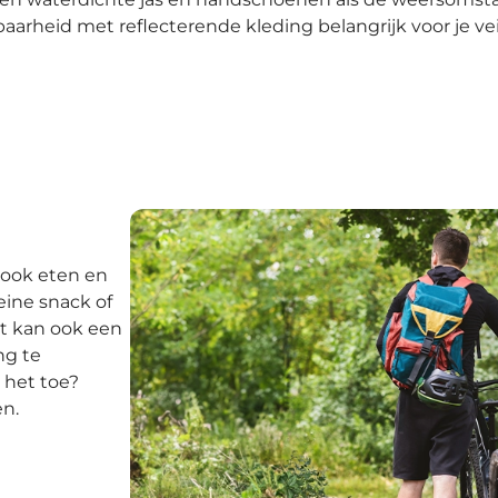
arheid met reflecterende kleding belangrijk voor je vei
 ook eten en
eine snack of
et kan ook een
ng te
 het toe?
n.