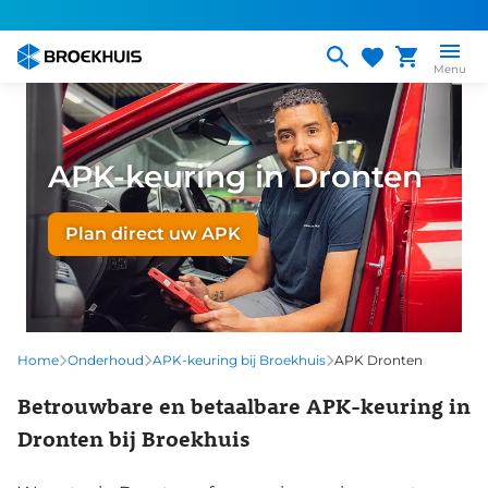
Overslaan
en
naar
Menu
de
inhoud
gaan
APK-keuring in Dronten
Plan direct uw APK
Home
Onderhoud
APK-keuring bij Broekhuis
APK Dronten
Betrouwbare en betaalbare APK-keuring in
Dronten bij Broekhuis