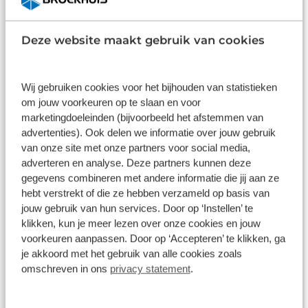
Deze website maakt gebruik van cookies
Wij gebruiken cookies voor het bijhouden van statistieken
om jouw voorkeuren op te slaan en voor
marketingdoeleinden (bijvoorbeeld het afstemmen van
advertenties). Ook delen we informatie over jouw gebruik
van onze site met onze partners voor social media,
APK-keuring voor alle automerken
adverteren en analyse. Deze partners kunnen deze
gegevens combineren met andere informatie die jij aan ze
Een APK-keuring verloopt bij Broekhuis in
hebt verstrekt of die ze hebben verzameld op basis van
Dronten altijd efficiënt en nauwkeurig. Dat
jouw gebruik van hun services. Door op ‘Instellen’ te
komt onder meer omdat onze APK-
klikken, kun je meer lezen over onze cookies en jouw
keurmeesters veel ervaring hebben met het
voorkeuren aanpassen. Door op ‘Accepteren’ te klikken, ga
keuren van alle merken en modellen auto’s.
je akkoord met het gebruik van alle cookies zoals
omschreven in ons
privacy statement
.
Daardoor weten ze precies waar ze op
moeten letten. Ontdekken we tijdens de
APK-keuring iets dat om zeer specialistische