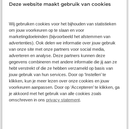
Deze website maakt gebruik van cookies
Wij gebruiken cookies voor het bijhouden van statistieken
om jouw voorkeuren op te slaan en voor
marketingdoeleinden (bijvoorbeeld het afstemmen van
Voor alle automerken een APK-
advertenties). Ook delen we informatie over jouw gebruik
keuring
van onze site met onze partners voor social media,
adverteren en analyse. Deze partners kunnen deze
gegevens combineren met andere informatie die jij aan ze
Een APK-keuring wordt door de APK-
hebt verstrekt of die ze hebben verzameld op basis van
keurmeesters van Broekhuis in Groningen
jouw gebruik van hun services. Door op ‘Instellen’ te
altijd vakkundig en met oog voor het kleinste
klikken, kun je meer lezen over onze cookies en jouw
detail uitgevoerd. Onze keurmeesters
voorkeuren aanpassen. Door op ‘Accepteren’ te klikken, ga
hebben grote ervaring met alle merken en
je akkoord met het gebruik van alle cookies zoals
modellen auto’s. En ontdekken we tijdens de
omschreven in ons
privacy statement
.
APK-keuring iets dat om zeer specialistische
kennis vraagt? Dan is er binnen het grote
Broekhuis-netwerk altijd een expert
beschikbaar.