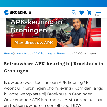
Overslaan
en
naar
Menu
de
APK-keuring in
inhoud
Groningen
gaan
Plan direct uw APK
Home
Onderhoud
APK-keuring bij Broekhuis
APK Groningen
Betrouwbare APK-keuring bij Broekhuis in
Groningen
Is uw auto weer toe aan een APK-keuring? En
woont u in Groningen of omgeving? Kom dan langs
bij onze werkplaats bij Broekhuis in Groningen.
Onze erkende APK-keurmeesters staan voor u klaar
en toetsen uw auto in een officieel RDW-