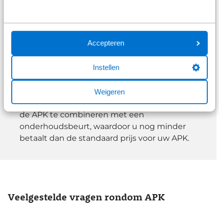
Een nieuwe apk? Dat kan tegen lage
kosten!
Accepteren
Een professionele
Apk-keuring
kan bij
Broekhuis in Groningen tegen een laag tarief.
Instellen
De exacte prijs hangt af van het merk en
model van uw auto. Daarover informeren we
Weigeren
u graag. U kunt extra voordelig uit zijn door
de APK te combineren met een
onderhoudsbeurt, waardoor u nog minder
betaalt dan de standaard prijs voor uw APK.
Veelgestelde vragen rondom APK