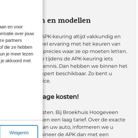
 alle merken en modellen
laan en voor
ormatie over jouw
een verloopt een APK-keuring altijd vakkundig en
ze partners
eesters hebben veel ervaring met het keuren van
of die ze hebben
auto’s. Ze weten precies waar ze op moeten letten.
kun je meer lezen
d voorkomen dat we tijdens de APK-keuring iets
 je akkoord met
 specialistische kennis. Dan hebben we binnen het
altijd de juiste expert beschikbaar. Zo bent u
et mogelijke service.
t kan tegen lage kosten!
ft niet veel te kosten. Bij Broekhuis Hoogeveen
e Apk-keuring tegen een laag tarief. Over de exacte
et merk en model van uw auto, informeren we u
Weigeren
delig uit zijn? Combineer de APK dan met een