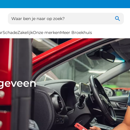
Waar ben je naar op zoek?
ur
Schade
Zakelijk
Onze merken
Meer Broekhuis
ogeveen