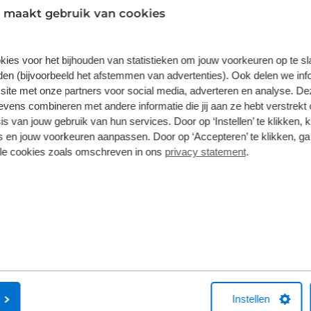
 maakt gebruik van cookies
APK-keuring voor
kies voor het bijhouden van statistieken om jouw voorkeuren op te s
en (bijvoorbeeld het afstemmen van advertenties). Ook delen we inf
Bij Broekhuis in Hoogev
site met onze partners voor social media, adverteren en analyse. De
efficiënt. De APK-keurm
ens combineren met andere informatie die jij aan ze hebt verstrekt 
alle merken en modellen 
s van jouw gebruik van hun services. Door op ‘Instellen’ te klikken, 
Natuurlijk kan het altij
 en jouw voorkeuren aanpassen. Door op ‘Accepteren’ te klikken, ga
ontdekken dat vraagt om
lle cookies zoals omschreven in ons
privacy statement
.
grote Broekhuis-netwerk 
verzekerd van zo comple
Een nieuwe Apk? Da
Uitmuntende service hoe
heeft u een professionel
prijs, die afhangt van h
Instellen
graag. Wilt u extra voor