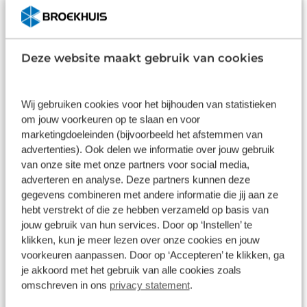
Deze website maakt gebruik van cookies
Wij gebruiken cookies voor het bijhouden van statistieken
om jouw voorkeuren op te slaan en voor
APK-keuring voor alle merken en
marketingdoeleinden (bijvoorbeeld het afstemmen van
advertenties). Ook delen we informatie over jouw gebruik
modellen
van onze site met onze partners voor social media,
adverteren en analyse. Deze partners kunnen deze
Bij Broekhuis in Raalte verloopt een APK-
gegevens combineren met andere informatie die jij aan ze
keuring altijd vakkundig en efficiënt. De APK-
hebt verstrekt of die ze hebben verzameld op basis van
keurmeesters hebben veel ervaring met het
jouw gebruik van hun services. Door op ‘Instellen’ te
klikken, kun je meer lezen over onze cookies en jouw
keuren van alle merken en modellen auto’s.
voorkeuren aanpassen. Door op ‘Accepteren’ te klikken, ga
Ze weten precies waar ze op moeten letten.
je akkoord met het gebruik van alle cookies zoals
Natuurlijk kan het altijd voorkomen dat we
omschreven in ons
privacy statement
.
tijdens de APK-keuring iets ontdekken dat
vraagt om specialistische kennis. Dan hebben