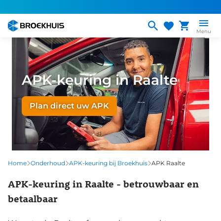
Overslaan
en
naar
Menu
de
inhoud
gaan
APK-keuring in Raalte
Plan direct uw APK
Home
Onderhoud
APK-keuring bij Broekhuis
APK Raalte
APK-keuring in Raalte - betrouwbaar en
betaalbaar