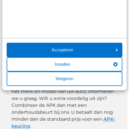
we binnen het grote Broekhuis-netwerk
altijd de juiste expert beschikbaar. Zo bent u
verzekerd van zo compleet mogelijke service.
Een nieuwe Apk? Dat kan tegen lage
kosten!
Accepteren
Uitmuntende service hoeft niet veel te
Instellen
kosten. Bij Broekhuis Raalte heeft u een
professionele Apk-keuring tegen een laag
Weigeren
tarief. Over de exacte prijs, die afhangt van
het merk en model van uw auto, informeren
we u graag. Wilt u extra voordelig uit zijn?
Combineer de APK dan met een
onderhoudsbeurt bij ons. U betaalt dan nog
minder dan de standaard prijs voor een
APK-
keuring
.