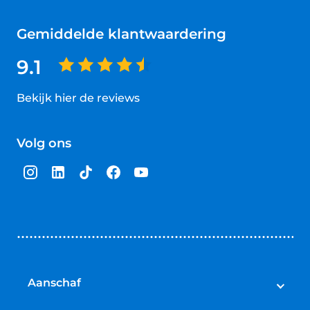
Gemiddelde klantwaardering
9.1
Bekijk hier de reviews
4.5
van
Volg ons
5
sterren
Aanschaf