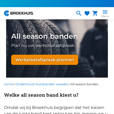
Overslaan
en
naar
Menu
de
inhoud
gaan
All season banden
Plan nu uw werkplaatsafspraak
Werkplaatafspraak plannen
Home
Onderhoud
Autobanden wisselen
All season banden
Welke all season band kiest u?
Omdat wij bij Broekhuis begrijpen dat het kiezen
van de juiste band best lastig kan zijn, leggen we u