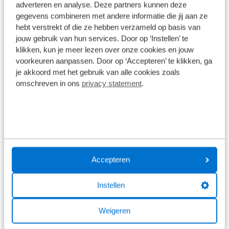
adverteren en analyse. Deze partners kunnen deze
gegevens combineren met andere informatie die jij aan ze
hebt verstrekt of die ze hebben verzameld op basis van
jouw gebruik van hun services. Door op ‘Instellen’ te
klikken, kun je meer lezen over onze cookies en jouw
voorkeuren aanpassen. Door op ‘Accepteren’ te klikken, ga
je akkoord met het gebruik van alle cookies zoals
omschreven in ons
privacy statement
.
Symbolen op banden
Om het herkennen van een all season band of
vierseizoenenband gemakkelijker te maken, zijn er
symbolen aangebracht op banden. Zo ziet u of het
een all season band, zomerband of winterband
Accepteren
betreft. Ook kunt u het symbool M+S op een band
tegenkomen, dit staat voor modder & sneeuw.
Instellen
Weigeren
De ene all season band is de andere all