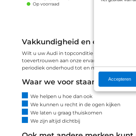
Op voorraad
plus • Rijstrook assistent
Vakkundigheid en expertise v
Wilt u uw Audi in topconditie houden en het m
toevertrouwen aan onze ervaren technici. Ze z
periodiek onderhoud tot en met reparaties: met
Accepteren
Waar we voor staan
We helpen u hoe dan ook
We kunnen u recht in de ogen kijken
We laten u graag thuiskomen
We zijn altijd dichtbij
Ook met andere merken kunt u