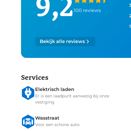
9,2
100
reviews
1
Bekijk alle reviews
Services
Elektrisch laden
Er is een laadpunt aanwezig bij onze
vestiging
Wasstraat
Voor een schone auto