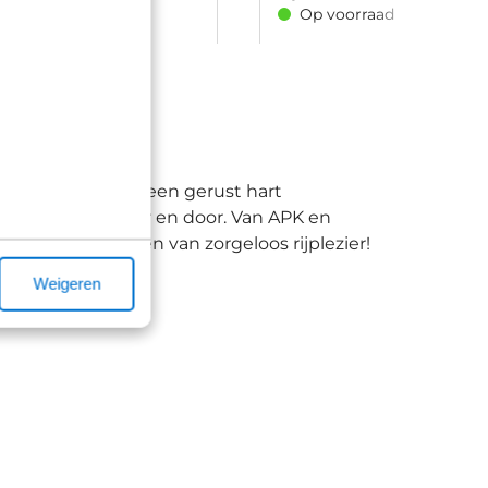
d
Op voorraad
Rijstrook assistent
nt u uw Audi met een gerust hart
nnen uw auto door en door. Van APK en
 uw Audi genieten van zorgeloos rijplezier!
Weigeren