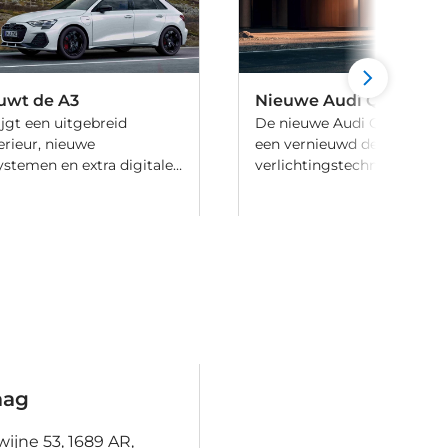
uwt de A3
Nieuwe Audi Q7 onthu
jgt een uitgebreid
De nieuwe Audi Q7 biedt m
erieur, nieuwe
een vernieuwd design, sli
systemen en extra digitale
verlichtingstechnologie en
ek alle vernieuwingen.
interieur.
aag
ijne 53, 1689 AR,