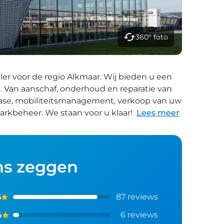
360° foto
ler voor de regio Alkmaar. Wij bieden u een
n
. Van aanschaf, onderhoud en reparatie van
 lease, mobiliteitsmanagement, verkoop van uw
rkbeheer. We staan voor u klaar!
Lees meer
ns zeggen
87
reviews
5
6
reviews
4