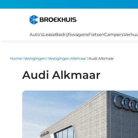
Overslaan
en
naar
de
inhoud
Auto's
Lease
Bedrijfswagens
Fietsen
Campers
Verhu
gaan
Home
Vestigingen
Vestigingen Alkmaar
Audi Alkmaar
Audi Alkmaar