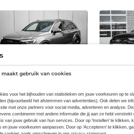
 maakt gebruik van cookies
Audi Q7
Audi A6 
55 TFSI e quattro Pro Line S | 394PK | | Leder
50 TFSI e quattr
valcona met S-logo | Panoramadak |
Automaat | Verw
kies voor het bijhouden van statistieken om jouw voorkeuren op te s
Achterbank plus | Privacy glas |
LED-koplampen |
en (bijvoorbeeld het afstemmen van advertenties). Ook delen we inf
Stuurverwarming
Bekleding Leder/
39.682 km
Automaat
2025
Benzine
10 km
Automa
Achteruitrijcam
site met onze partners voor social media, adverteren en analyse. De
Elektrisch
uitenspiegels elektrisch inklapbaar • Dakrails •
ens combineren met andere informatie die jij aan ze hebt verstrekt 
S Line exterieur • Audio installatie premium •
€ 80.79
s van jouw gebruik van hun services. Door op ‘Instellen’ te klikken, 
€ 85.745
Volledig digitaal instrumentenpaneel • WiFi
 en jouw voorkeuren aanpassen. Door op ‘Accepteren’ te klikken, ga
Prijs is inclusief B
voorbereiding • Binnenspiegel automatisch
rijs is inclusief BTW en BPM.
verwijderingsbijdr
lle cookies zoals omschreven in ons
privacy statement
.