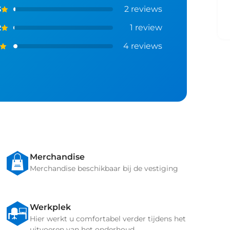
2
reviews
3
1
review
2
4
reviews
Merchandise
Merchandise beschikbaar bij de vestiging
Werkplek
Hier werkt u comfortabel verder tijdens het
uitvoeren van het onderhoud