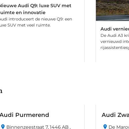
Nieuwe Audi Q9: luxe SUV met
ruimte en innovatie
Audi introduceert de nieuwe Q9: een
luxe SUV met veel ruimte.
Audi vernie
De Audi A3 kri
vernieuwd int
rijassistentie
functies. Ontd
n
Audi Purmerend
Audi Zw
Binnenzeestraat 7, 1446 AB ,
De Marow