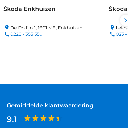
Škoda Enkhuizen
Škoda
De Dolfijn 1, 1601 ME, Enkhuizen
Leids
0228 - 353 550
023 -
Gemiddelde klantwaardering
9.1