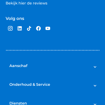
Bekijk hier de reviews
4.5
van
Volg ons
5
sterren
Aanschaf
Auto's
Bedrijfswagens
Onderhoud & Service
Campers
Werkplaatsafspraak maken
Fietsen
APK
Diensten