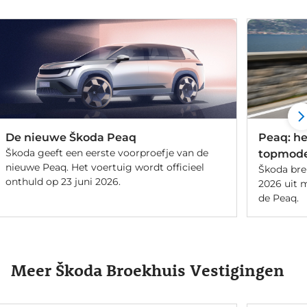
voor • Rege
De nieuwe Škoda Peaq
Peaq: he
Škoda geeft een eerste voorproefje van de
topmode
nieuwe Peaq. Het voertuig wordt officieel
Škoda br
onthuld op 23 juni 2026.
2026 uit 
de Peaq.
Meer Škoda Broekhuis Vestigingen