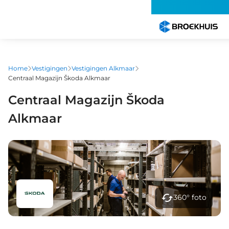
Overslaan
en
naar
de
inhoud
gaan
Home
Vestigingen
Vestigingen Alkmaar
Centraal Magazijn Škoda Alkmaar
Centraal Magazijn Škoda
Alkmaar
360° foto