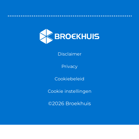
Bedrijfswageninrichting
Vestigingen
Zakelijk
Nieuws & Blogs
Verzekeringen
Werken bij Broekhuis
Algemene voorwaarden
Persmap
Disclaimer
Privacy
Cookiebeleid
Cookie instellingen
©2026 Broekhuis