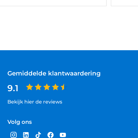
Gemiddelde klantwaardering
9.1
Bekijk hier de reviews
4.5
van
Volg ons
5
sterren