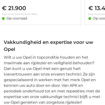
telefoonvoorbereiding • DAB ontvanger • Airco •
Bluetooth t
€ 21.900
€ 13.
Cruise control • LED koplampen • Parkeersensor
Draadloze t
achter
Achteruitrij
Prijs is inclusief BTW en BPM.
Prijs is incl
climate cont
Op voorraad
Op voo
koplampen 
Vakkundigheid en expertise voor uw
Opel
Wilt u uw Opel in topconditie houden en het
maximale aan rijplezier en veiligheid behouden?
Dan kunt u uw Opel met een gerust hart
toevertrouwen aan onze ervaren technici. Ze zijn
gespecialiseerd in werken met het merk Opel en
kennen uw auto door en door. Van APK en
periodiek onderhoud tot en met reparaties: met de
expertise van onze vakkundige technici blijft u met
uw Opel genieten van zorgeloos rijplezier!