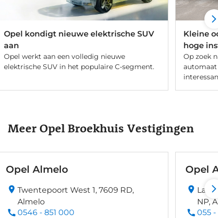
Opel kondigt nieuwe elektrische SUV
Kleine 
aan
hoge in
Opel werkt aan een volledig nieuwe
Op zoek n
elektrische SUV in het populaire C-segment.
automaat 
interessa
Meer Opel Broekhuis Vestigingen
Opel Almelo
Opel 
Twentepoort West 1, 7609 RD,
Laan
Almelo
NP, 
0546 - 851 000
055 -