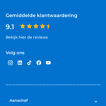
Gemiddelde klantwaardering
9.1
Bekijk hier de reviews
4.5
van
Volg ons
5
sterren
Aanschaf