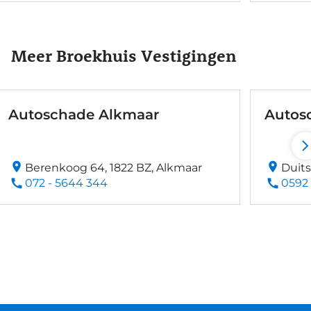
Meer Broekhuis Vestigingen
Autoschade Alkmaar
Autos
Berenkoog 64, 1822 BZ, Alkmaar
Duits
072 - 5644 344
0592 