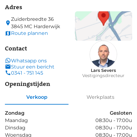
Adres
Zuiderbreedte
36
3845 MC
Harderwijk
Route plannen
Contact
Whatsapp ons
Stuur een bericht
Lars Severs
0341 - 751 145
Vestigingsdirecteur
Openingstijden
Verkoop
Werkplaats
Zondag
Gesloten
Maandag
08:30u - 17:00u
Dinsdag
08:30u - 17:00u
Woensdag
08:30u - 17:00u