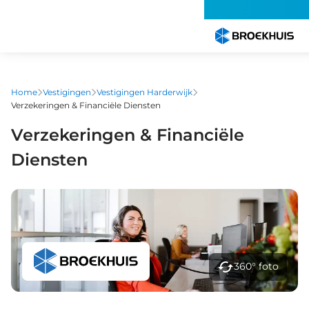
Overslaan
en
naar
de
inhoud
gaan
Home
Vestigingen
Vestigingen Harderwijk
Verzekeringen & Financiële Diensten
Verzekeringen & Financiële
Diensten
360° foto