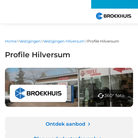
Overslaan
en
naar
de
inhoud
gaan
Home
Vestigingen
Vestigingen Hilversum
Profile Hilversum
Profile Hilversum
360° foto
Ontdek aanbod