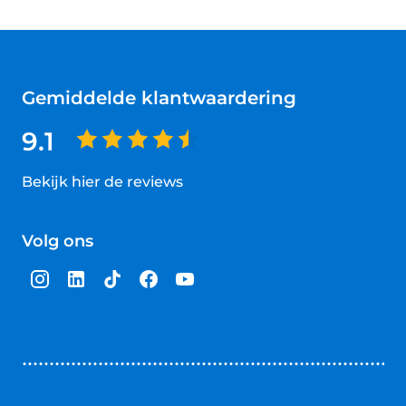
Gemiddelde klantwaardering
9.1
Bekijk hier de reviews
4.5
van
Volg ons
5
sterren