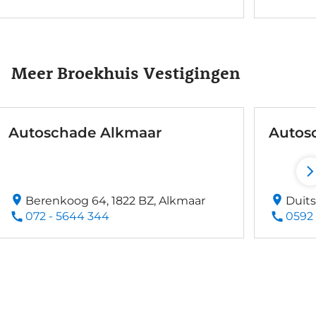
Meer Broekhuis Vestigingen
Autoschade Alkmaar
Autos
Berenkoog 64, 1822 BZ, Alkmaar
Duits
072 - 5644 344
0592 