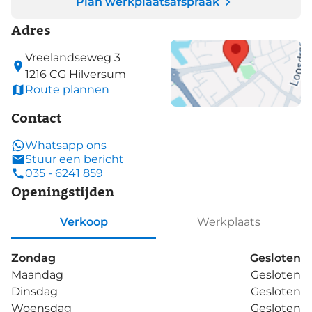
Plan werkplaatsafspraak
Adres
Vreelandseweg
3
1216 CG
Hilversum
Route plannen
Contact
Whatsapp ons
Stuur een bericht
035 - 6241 859
Openingstijden
Verkoop
Werkplaats
Zondag
Gesloten
Maandag
Gesloten
Dinsdag
Gesloten
Woensdag
Gesloten