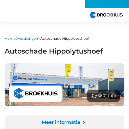
Overslaan
en
naar
de
inhoud
gaan
Home
Vestigingen
Autoschade Hippolytushoef
Autoschade Hippolytushoef
360° foto
Meer informatie