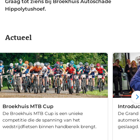
Graag tot ziens bij Broekhuis Autoschade
Hippolytushoef.
Actueel
Broekhuis MTB Cup
Introduc
De Broekhuis MTB Cup is een unieke
De Grand 
competitie die de spanning van het
automerk 
wedstrijdfietsen binnen handbereik brengt.
geslaagd.