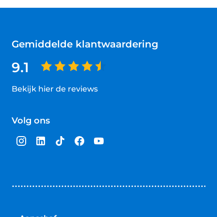
Gemiddelde klantwaardering
9.1
Bekijk hier de reviews
4.5
van
Volg ons
5
sterren