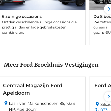
6 zuinige occasions
De 8 bes
Ontdek verschillende zuinige occasions die
We zetten
prettig rijden en lage gebruikskosten
op een ri
combineren.
gezins-SU
Meer Ford Broekhuis Vestigingen
Centraal Magazijn Ford
Ford 
Apeldoorn
Laan van Malkenschoten 85, 7333
Silic
NP, Apeldoorn
033 -