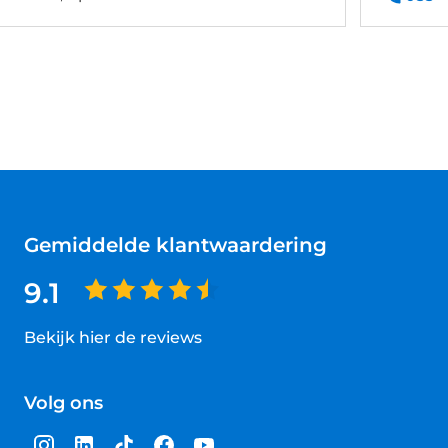
Gemiddelde klantwaardering
9.1
Bekijk hier de reviews
4.5
van
Volg ons
5
sterren