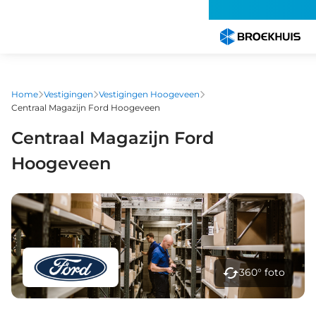
Overslaan
en
naar
de
inhoud
gaan
Home
Vestigingen
Vestigingen Hoogeveen
Centraal Magazijn Ford Hoogeveen
Centraal Magazijn Ford
Hoogeveen
360° foto