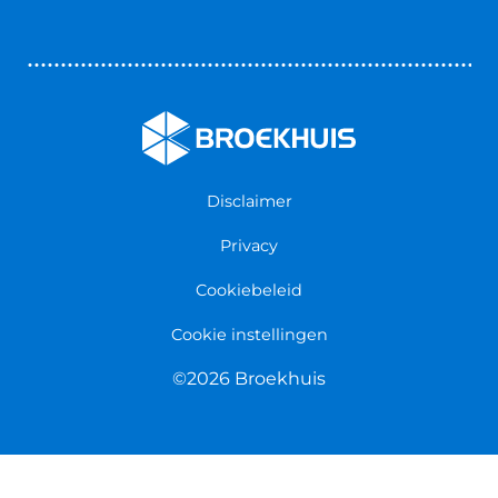
Bedrijfswageninrichting
Vestigingen
Zakelijk
Nieuws & Blogs
Verzekeringen
Werken bij Broekhuis
Algemene voorwaarden
Persmap
Disclaimer
Privacy
Cookiebeleid
Cookie instellingen
©2026 Broekhuis