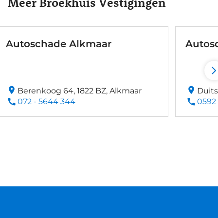
Meer Broekhuis Vestigingen
Autoschade Alkmaar
Autos
Berenkoog 64, 1822 BZ, Alkmaar
Duits
072 - 5644 344
0592 