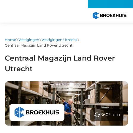
Overslaan
en
naar
de
inhoud
gaan
Home
Vestigingen
Vestigingen Utrecht
Centraal Magazijn Land Rover Utrecht
Centraal Magazijn Land Rover
Utrecht
360° foto