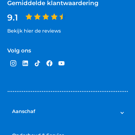
Gemiddelde klantwaardering
9.1
Bekijk hier de reviews
4.5
van
Volg ons
5
sterren
Aanschaf
Auto's