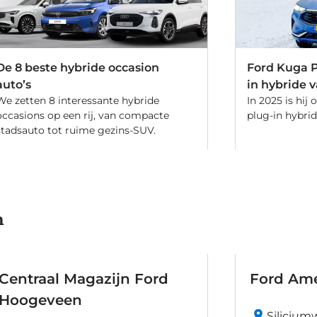
De 8 beste hybride occasion
Ford Kuga P
auto’s
in hybride 
We zetten 8 interessante hybride
In 2025 is hij
occasions op een rij, van compacte
plug-in hybri
stadsauto tot ruime gezins-SUV.
n
Centraal Magazijn Ford
Ford Ame
Hoogeveen
Siliciumw