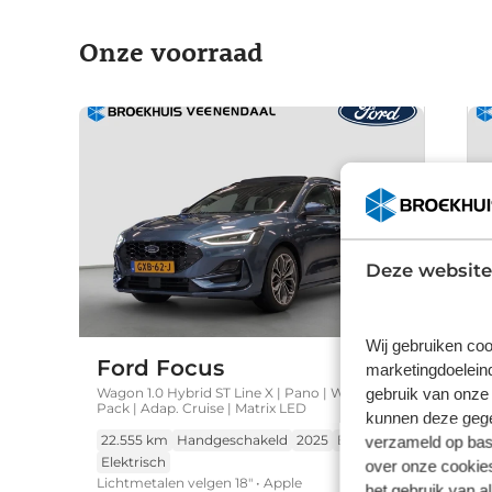
Onze voorraad
Deze website
Wij gebruiken coo
Ford Focus
marketingdoeleind
gebruik van onze 
Wagon 1.0 Hybrid ST Line X | Pano | Winter
Pack | Adap. Cruise | Matrix LED
kunnen deze gegev
22.555 km
Handgeschakeld
2025
Benzine
verzameld op basi
Elektrisch
over onze cookies
Lichtmetalen velgen 18" • Apple
het gebruik van a