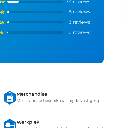
34
reviews
4
5
reviews
3
3
reviews
2
2
reviews
Merchandise
Merchandise beschikbaar bij de vestiging
Werkplek