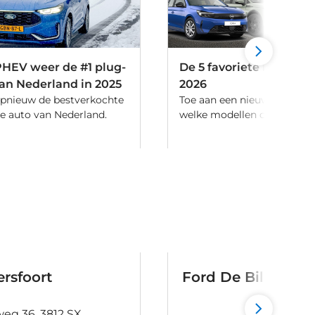
HEV weer de #1 plug-
De 5 favoriete leaseaut
van Nederland in 2025
2026
 opnieuw de bestverkochte
Toe aan een nieuwe leasea
de auto van Nederland.
welke modellen dit jaar in tr
rsfoort
Ford De Bilt
eg 36, 3812 SX,