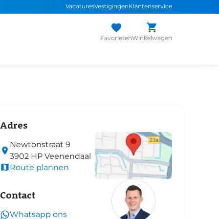
Vacatures
Vestigingen
Klantenservice
Favorieten
Winkelwagen
Adres
Newtonstraat
9
3902 HP
Veenendaal
Route plannen
Contact
Whatsapp ons