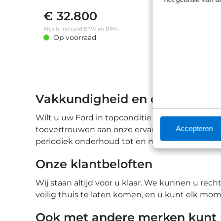
Carplay/Android Auto|telefoonintegratie
€ 32.800
premium • Audio installatie premium •
P
Draadloze telefoonlader • Navigatiesysteem full
Prijs is inclusief BTW en BPM.
v
map • Armsteun voor • Stuurwiel verwarmd •
Op voorraad
Achteruitrijcamera • Airco (automatisch) •
Dimlichten automatisch • Elektrisch
bedienbare achterklep met sensorsturing •
Elektrisch glazen panorama-dak • Extra getint
glas • Full-LED koplampen • Geluidsisolerend
glas • Grootlichtassistent • Keyless entry •
Keyless start • LED dagrijverlichting • Matrix
Vakkundigheid en expertise v
LED koplampen • Parkeer assistent •
Parkeersensor achter • Parkeersensor voor
Wilt u uw Ford in topconditie houden en het m
Accepteren
toevertrouwen aan onze ervaren technici. Ze z
periodiek onderhoud tot en met reparaties: met
Onze klantbeloften
Wij staan altijd voor u klaar. We kunnen u rec
veilig thuis te laten komen, en u kunt elk mome
Ook met andere merken kunt u