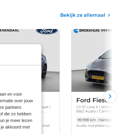
Bekijk ze allemaal
laan en voor
ma
Ford Fiesta
ormatie over jouw
ze partners
Hybrid Powershift Automaat |
1.0 ST-Line X | Winterpack | Crui
0 Camera | Adap. Cruise
B&O Audio | CarPlay | Navi |
of die ze hebben
at
2026
Benzine
99.998 km
Handgeschakeld
2
kun je meer lezen
era • 360 graden camera met
Audio installatie premium • Nav
 je akkoord met
ave voor optimaal zicht
full map • Lederen stuurwiel • St