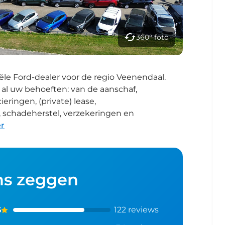
360° foto
iële Ford-dealer voor de regio Veenendaal.
 al uw behoeften: van de aanschaf,
eringen, (private) lease,
 schadeherstel, verzekeringen en
r
ns zeggen
122
reviews
5