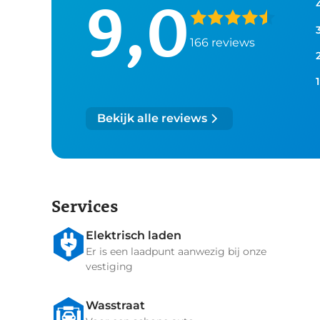
9,0
166
reviews
1
Bekijk alle reviews
Services
Elektrisch laden
Er is een laadpunt aanwezig bij onze
vestiging
Wasstraat