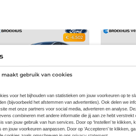
€ -6.502
 maakt gebruik van cookies
kies voor het bijhouden van statistieken om jouw voorkeuren op te s
Ford Puma
Ford Pu
en (bijvoorbeeld het afstemmen van advertenties). Ook delen we inf
site met onze partners voor social media, adverteren en analyse. De
1.0 EcoBoost Hybrid Titanium | Buitenspiegels
BlueCruise 1.0 
elektrisch verstel- en verwarmbaar | Comfort
Winterpack | 36
ens combineren met andere informatie die jij aan ze hebt verstrekt 
Pack | Draadloze telefoonlader
control |
15 km
Automaat
2025
Benzine
15 km
Automa
s van jouw gebruik van hun services. Door op ‘Instellen’ te klikken, 
Draadloze telefoonlader • Stuurwiel verwarmd
Achteruitrijcam
 en jouw voorkeuren aanpassen. Door op ‘Accepteren’ te klikken, ga
• Comfort Pack • Buitenspiegels elektrisch
split-view weerg
lle cookies zoals omschreven in ons
privacy statement
.