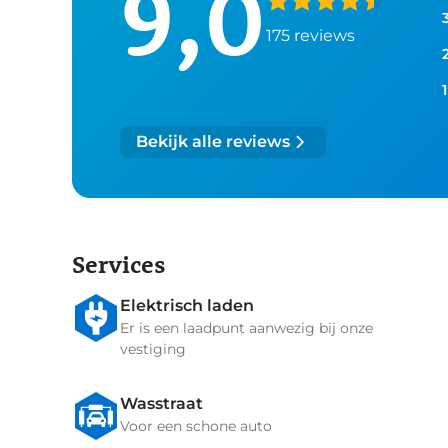
9,0
175
reviews
1
Bekijk alle reviews
Services
Elektrisch laden
Er is een laadpunt aanwezig bij onze
vestiging
Wasstraat
Voor een schone auto