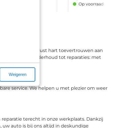
ch) • Anti Blokkeer Systeem •
detectie • Dodehoekdetectie met
d
Op voorraad
 Dimlichten automatisch •
Elektrisch bedienbare achterklep
n voor • Elektronische
glazen panorama-dak • Full-LE
ng • Hill hold functie • LED
Parkeersensor voor • Passagiers
verstelbaar • Regensensor • Rij
met correctie • Rondomzicht ca
Verkeersbord detectie • Vervolg
preventie • Verwarmde voorruit 
verwarmd
w Ford met een gerust hart toevertrouwen aan
PK en regulier onderhoud tot reparaties: met
Weigeren
uwbare service. We helpen u met plezier om weer
reparatie terecht in onze werkplaats. Dankzij
 uw auto is bij ons altijd in deskundige