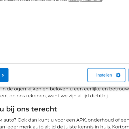
automatisch dimmend • Stuurwiel verwarmd •
Airco (automatis
Op voorraad
Op voorraa
Anti doorSlip Regeling • Buitenspiegels met
Cruise control •
verlichting • Cruise control adaptief met
Elektrische rame
Stop&Go en stuurhulp • Geluidsisolerend glas •
remkrachtverdeli
Keyless entry • Rondomzicht camera •
dagrijverlichting
Verwarmde voorruit • Voorstoelen verwarmd
oor uw Ford
aximale rijplezier en veiligheid ervaren? Dan kunt u u
d in het merk Ford en kennen uw auto door en door. Van A
ft u zorgeloos genieten van uw Ford!
Instellen
ht in de ogen kijken en beloven u een eerlijke en betro
nt op ons rekenen, want we zijn altijd dichtbij.
 bij ons terecht
rk auto? Ook dan kunt u voor een APK, onderhoud of een 
ieder merk auto altijd de juiste kennis in huis. Kortom,