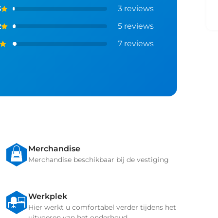
3
reviews
3
5
reviews
2
7
reviews
Merchandise
Merchandise beschikbaar bij de vestiging
Werkplek
Hier werkt u comfortabel verder tijdens het
uitvoeren van het onderhoud