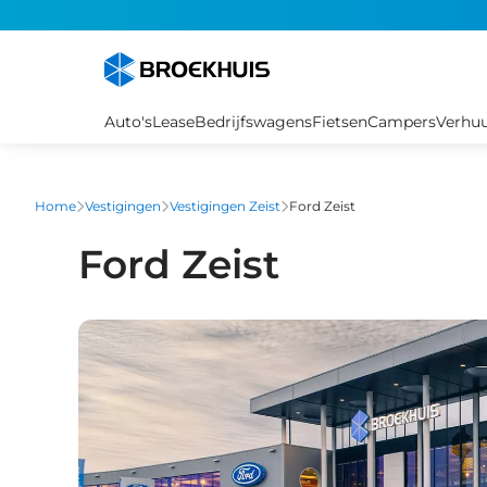
Overslaan
en
naar
de
inhoud
Auto's
Lease
Bedrijfswagens
Fietsen
Campers
Verhu
gaan
Home
Vestigingen
Vestigingen Zeist
Ford Zeist
Ford Zeist