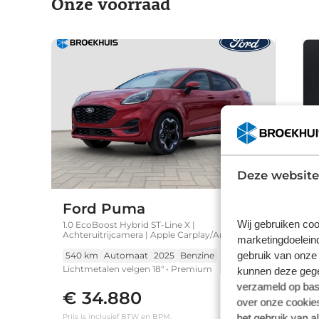
Onze voorraad
Deze website
Ford Puma
Wij gebruiken coo
1.0 EcoBoost Hybrid ST-Line X |
Achteruitrijcamera | Apple Carplay/Android
marketingdoeleind
Auto|telefoonintegratie premium | Cruise
gebruik van onze 
control
540 km
Automaat
2025
Benzine
Lichtmetalen velgen 18" • Premium
kunnen deze gegev
metaalkleur • Apple Carplay/Android
verzameld op basi
€ 34.880
Auto|telefoonintegratie premium •
over onze cookies
Navigatiesysteem full map • Sportstoelen •
het gebruik van a
Prijs is inclusief BTW en BPM.
P