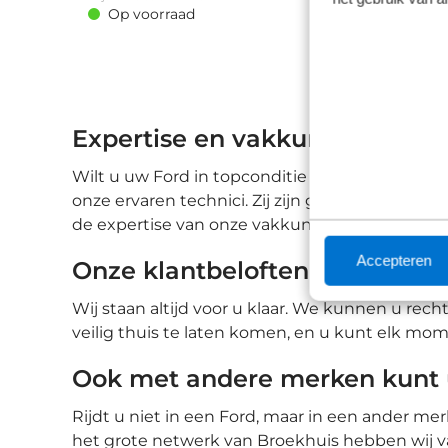
Stuurwiel verwarmd • Achteruitrijcamera •
Op voorraad
Cruise control • Extra getint glas • Full-LED
koplampen • Keyless entry • Keyless start • LED
achterlichten • LED dagrijverlichting •
Parkeersensor achter • Voorstoelen verwarmd
Expertise en vakkundigheid v
Wilt u uw Ford in topconditie houden en het m
onze ervaren technici. Zij zijn gespecialiseer
de expertise van onze vakkundige technici blij
Accepteren
Onze klantbeloften
Wij staan altijd voor u klaar. We kunnen u rec
veilig thuis te laten komen, en u kunt elk mome
Ook met andere merken kunt u
Rijdt u niet in een Ford, maar in een ander me
het grote netwerk van Broekhuis hebben wij van 