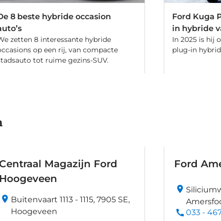
De 8 beste hybride occasion
Ford Kuga P
auto’s
in hybride 
We zetten 8 interessante hybride
In 2025 is hij
occasions op een rij, van compacte
plug-in hybri
stadsauto tot ruime gezins-SUV.
n
Centraal Magazijn Ford
Ford Ame
Hoogeveen
Siliciumw
Buitenvaart 1113 - 1115, 7905 SE,
Amersfo
Hoogeveen
033 - 467