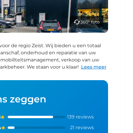
360° foto
 voor de regio Zeist. Wij bieden u een totaal
aanschaf, onderhoud en reparatie van uw
se, mobiliteitsmanagement, verkoop van uw
rkbeheer. We staan voor u klaar!
Lees meer
ns zeggen
139
reviews
5
21
reviews
4