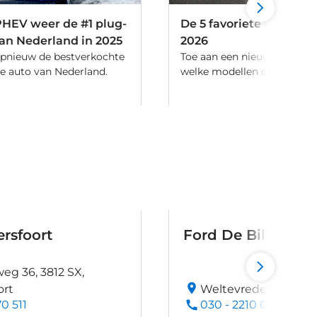
HEV weer de #1 plug-
De 5 favoriete leaseaut
van Nederland in 2025
2026
 opnieuw de bestverkochte
Toe aan een nieuwe leasea
de auto van Nederland.
welke modellen dit jaar in tr
rsfoort
Ford De Bilt
eg 36, 3812 SX,
ort
Weltevreden 12, 3731 
0 511
030 - 2210 060