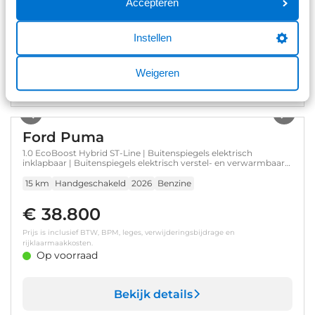
Accepteren
Prijs is inclusief BTW, BPM, leges, verwijderingsbijdrage en
rijklaarmaakkosten.
Instellen
Op voorraad
Weigeren
Bekijk details
1
/
20
Ford Puma
1.0 EcoBoost Hybrid ST-Line | Buitenspiegels elektrisch
inklapbaar | Buitenspiegels elektrisch verstel- en verwarmbaar |
Comfort Pack
15 km
Handgeschakeld
2026
Benzine
€ 38.800
Prijs is inclusief BTW, BPM, leges, verwijderingsbijdrage en
rijklaarmaakkosten.
Op voorraad
Bekijk details