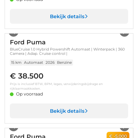
Bekijk details
1
/
40
Ford Puma
BlueCruise 1.0 Hybrid Powershift Automaat | Winterpack | 360
Camera | Adap. Cruise control |
15 km
Automaat
2026
Benzine
€ 38.500
Prijs is inclusief BTW, BPM, leges, verwijderingsbijdrage en
rijklaarmaakkosten.
Op voorraad
Bekijk details
1
/
32
Ford Puma
€ -5.000