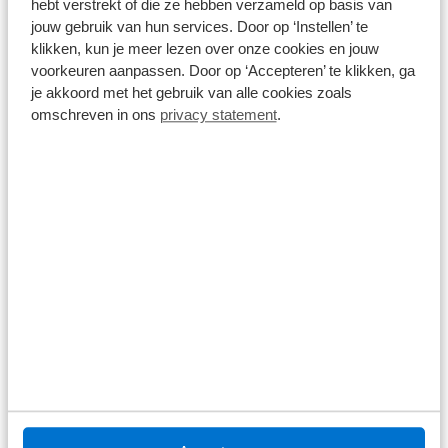
hebt verstrekt of die ze hebben verzameld op basis van
Ford Puma
jouw gebruik van hun services. Door op ‘Instellen’ te
klikken, kun je meer lezen over onze cookies en jouw
ST-Line | Elek. Achterklep | Matrix LED | Stoel- Stuurverwarming
| Apple carplay | 360° Camera | Keyless Entry & Start | | Adaptive
voorkeuren aanpassen. Door op ‘Accepteren’ te klikken, ga
cruisecontrol (Adaptive Cruise Control) | Dak Zwart gespoten |
Matrix-LED-koplamp
je akkoord met het gebruik van alle cookies zoals
10 km
2026
omschreven in ons
privacy statement
.
€ 35.800
Prijs is inclusief BTW, BPM, leges, verwijderingsbijdrage en
rijklaarmaakkosten.
Op voorraad
Bekijk details
1
/
20
Ford Puma
€ -5.000
Titanium | WINTERPAKKET | ELEKTRISCHE ACHTERKLEP |
CAMERA | CARPLAY DRAADLOOS | Achteruitrijcamera | Apple
Carplay & Android Auto | Comfort-pakket
15 km
Automaat
2026
Hybride
€ 32.150
€ 37.150