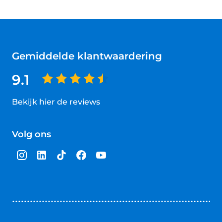
Gemiddelde klantwaardering
9.1
Bekijk hier de reviews
4.5
van
Volg ons
5
sterren