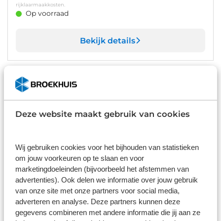
rijklaarmaakkosten.
Op voorraad
Bekijk details
1
/
19
Ford Puma
€ -5.000
Titanium | WINTER PAKKET | CAMERA | ELEKTRISCHE
ACHTERKLEP | DRAADLOZE CARPLAY | Achteruitrijcamera |
Agate Black Metallic | Elektrisch bedienbare achterklep
Deze website maakt gebruik van cookies
15 km
Automaat
2026
Hybride
€ 33.665
€ 38.665
Wij gebruiken cookies voor het bijhouden van statistieken
Prijs is inclusief BTW, BPM, leges, verwijderingsbijdrage en
rijklaarmaakkosten.
om jouw voorkeuren op te slaan en voor
Op voorraad
marketingdoeleinden (bijvoorbeeld het afstemmen van
advertenties). Ook delen we informatie over jouw gebruik
van onze site met onze partners voor social media,
Bekijk details
adverteren en analyse. Deze partners kunnen deze
1
/
40
gegevens combineren met andere informatie die jij aan ze