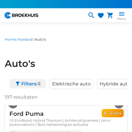
Overslaan
en
naar
Menu
de
inhoud
gaan
Home
Aanbod
Auto's
Auto's
Filters
Elektrische auto
Hybride auto
2
197
resultaten
1
/
7
Ford Puma
€ -4.004
1.0 EcoBoost Hybrid Titanium | Achteruitrijcamera | Airco
(automatisch) | Bots herkenning en activatie