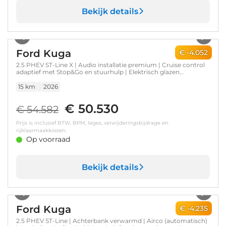
Bekijk details
1
/
7
Ford Kuga
€ -4.052
2.5 PHEV ST-Line X | Audio installatie premium | Cruise control
adaptief met Stop&Go en stuurhulp | Elektrisch glazen
panorama-dak
15 km
2026
€ 50.530
€ 54.582
Prijs is inclusief BTW, BPM, leges, verwijderingsbijdrage en
rijklaarmaakkosten.
Op voorraad
Bekijk details
1
/
7
Ford Kuga
€ -4.235
2.5 PHEV ST-Line | Achterbank verwarmd | Airco (automatisch)