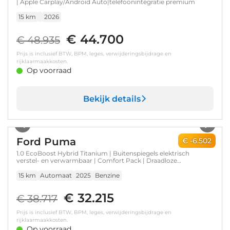
| Apple Carplay/Android Auto|telefoonintegratie premium
15 km
2026
€ 44.700
€ 48.935
Prijs is inclusief BTW, BPM, leges, verwijderingsbijdrage en
rijklaarmaakkosten.
Op voorraad
Bekijk details
1
/
27
Ford Puma
€ -6.502
1.0 EcoBoost Hybrid Titanium | Buitenspiegels elektrisch
verstel- en verwarmbaar | Comfort Pack | Draadloze
telefoonlader
15 km
Automaat
2025
Benzine
€ 32.215
€ 38.717
Prijs is inclusief BTW, BPM, leges, verwijderingsbijdrage en
rijklaarmaakkosten.
Op voorraad