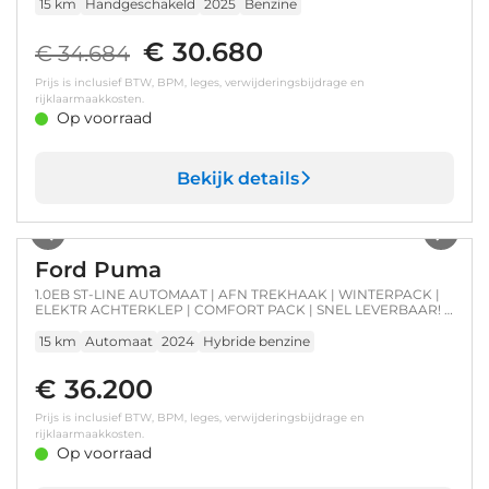
15 km
Handgeschakeld
2025
Benzine
€ 30.680
€ 34.684
Prijs is inclusief BTW, BPM, leges, verwijderingsbijdrage en
rijklaarmaakkosten.
Op voorraad
Bekijk details
1
/
29
Ford Puma
1.0EB ST-LINE AUTOMAAT | AFN TREKHAAK | WINTERPACK |
ELEKTR ACHTERKLEP | COMFORT PACK | SNEL LEVERBAAR! |
CRUISE | PARKEERSENSOREN | CAMERA I
15 km
Automaat
2024
Hybride benzine
€ 36.200
Prijs is inclusief BTW, BPM, leges, verwijderingsbijdrage en
rijklaarmaakkosten.
Op voorraad