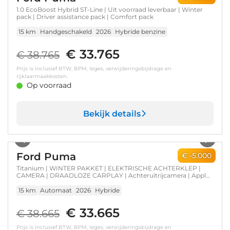
1.0 EcoBoost Hybrid ST-Line | Uit voorraad leverbaar | Winter
pack | Driver assistance pack | Comfort pack
15 km
Handgeschakeld
2026
Hybride benzine
€ 33.765
€ 38.765
Prijs is inclusief BTW, BPM, leges, verwijderingsbijdrage en
rijklaarmaakkosten.
Op voorraad
Bekijk details
1
/
28
Ford Puma
€ -5.000
Titanium | WINTER PAKKET | ELEKTRISCHE ACHTERKLEP |
CAMERA | DRAADLOZE CARPLAY | Achteruitrijcamera | Apple
Carplay/Android Auto | Comfort-pakket
15 km
Automaat
2026
Hybride
€ 33.665
€ 38.665
Prijs is inclusief BTW, BPM, leges, verwijderingsbijdrage en